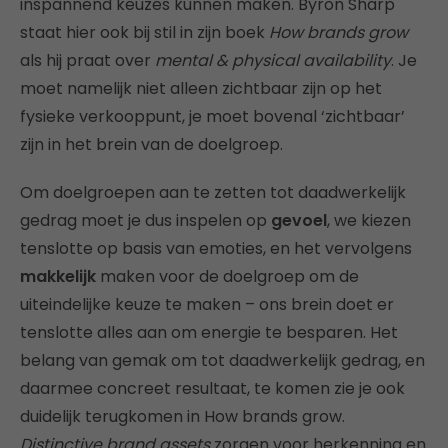
inspannend keuzes kunnen maken. Byron Sharp
staat hier ook bij stil in zijn boek
How brands grow
als hij praat over
mental & physical availability
. Je
moet namelijk niet alleen zichtbaar zijn op het
fysieke verkooppunt, je moet bovenal ‘zichtbaar’
zijn in het brein van de doelgroep.
Om doelgroepen aan te zetten tot daadwerkelijk
gedrag moet je dus inspelen op
gevoel
, we kiezen
tenslotte op basis van emoties, en het vervolgens
makkelijk
maken voor de doelgroep om de
uiteindelijke keuze te maken – ons brein doet er
tenslotte alles aan om energie te besparen. Het
belang van gemak om tot daadwerkelijk gedrag, en
daarmee concreet resultaat, te komen zie je ook
duidelijk terugkomen in How brands grow.
Distinctive brand assets
zorgen voor herkenning en