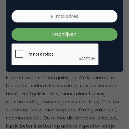
“De vrouw van de directeur die
een slechte ervaring had, leidt
niet tot de meest succesvolle
propositie”
“Dat betekent niet altijd dat er méér waarde aan
klanten moet worden geleverd. We komen vaak
tegen dat onderdelen van de propositie voor een
bedrijf veel geld kosten, maar relatief weinig
waarde vertegenwoordigen voor de klant. Dan kun
je er maar beter mee stoppen. ‘Taking value out’,
noemen we dat. De ruimte die daardoor ontstaat,
kun je beter inzetten op andere aspecten van je