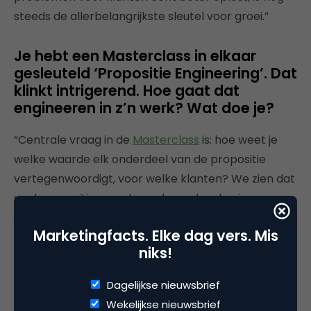
steeds de allerbelangrijkste sleutel voor groei.”
Je hebt een Masterclass in elkaar
gesleuteld ‘Propositie Engineering’. Dat
klinkt intrigerend. Hoe gaat dat
engineeren in z’n werk? Wat doe je?
“Centrale vraag in de
Masterclass
is: hoe weet je
welke waarde elk onderdeel van de propositie
vertegenwoordigt, voor welke klanten? We zien dat
veel proposities worden gebouwd op basis van
onderbuikgevoel. Letterlijk tot op het niveau van de
Marketingfacts. Elke dag vers. Mis
persoonlijke voorkeur van de marketeer, tot aan de
niks!
vrouw van de directeur die een slechte ervaring
had. En dat leidt natuurlijk niet altijd tot de meest
Dagelijkse nieuwsbrief
succesvolle proposities…”
Wekelijkse nieuwsbrief