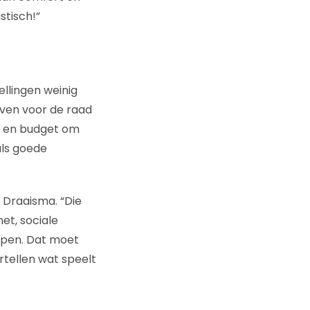
stisch!”
ellingen weinig
jven voor de raad
t en budget om
als goede
 Draaisma. “Die
net, sociale
epen. Dat moet
ertellen wat speelt