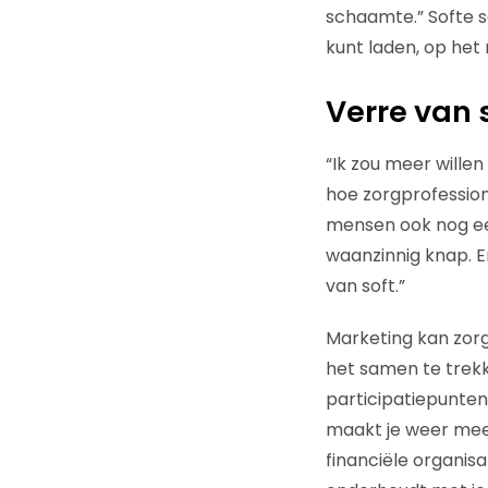
schaamte.” Softe s
kunt laden, op het 
Verre van 
“Ik zou meer willen 
hoe zorgprofession
mensen ook nog een
waanzinnig knap. En
van soft.”
Marketing kan zorgi
het samen te trek
participatiepunten 
maakt je weer meer
financiële organis