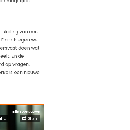
e mogelijk is.”
 sluiting van een
t. Daar kregen we
oersvast doen wat
eelt. En de
rd op vragen,
erkers een nieuwe