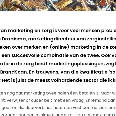
an marketing en zorg is voor veel mensen probl
n Draaisma, marketingdirecteur van zorginstellin
eken over merken en (online) marketing in de zor
n een succesvolle combinatie van de twee. Ook v
tie in de zorg biedt marketingoplossingen, zegt
randScan. En trouwens, van die kwalificatie ‘so
 “Het is juist de meest volhardende sector die ik k
n nog dat marketing twee halen één betalen is. Maar wat
nt, verwijzer of ouder belt met een vraag. En iemand aan de
gaat en die doorverbindt naar een vast contactpersoon?
e zorgen voor een minimum aan stress en een maximum 