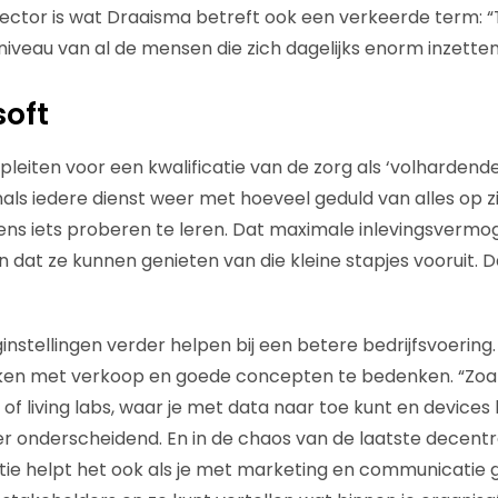
ector is wat Draaisma betreft ook een verkeerde term: “
niveau van al de mensen die zich dagelijks enorm inzetten
soft
pleiten voor een kwalificatie van de zorg als ‘volhardende s
als iedere dienst weer met hoeveel geduld van alles op 
s iets proberen te leren. Dat maximale inlevingsvermoge
 dat ze kunnen genieten van die kleine stapjes vooruit. D
nstellingen verder helpen bij een betere bedrijfsvoering.
ken met verkoop en goede concepten te bedenken. “Zoa
of living labs, waar je met data naar toe kunt en devices 
 onderscheidend. En in de chaos van de laatste decentra
atie helpt het ook als je met marketing en communicatie