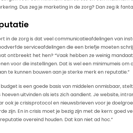
rkering. Dus zeg je marketing in de zorg? Dan zeg ik fanta
putatie
t in de zorg is dat veel communicatieafdelingen van inst
oodverfde serviceafdelingen die een briefje moeten schri
 wat ontbreekt het hen? “Vaak hebben ze weinig mandaa
enen voor die instellingen. Dat is wel een minimumeis om 
aan te kunnen bouwen aan je sterke merk en reputatie.”
udget is een goede basis van middelen onmisbaar, stelt
 hoeven uitvinden als iets zich aandient. Je website, intra
 ook je crisisprotocol en nieuwsbrieven voor je doelgro
 zijn. En in crisis moet je bezig zijn met de kern: goed v
eputatie overeind houden. Dat kan niet ad hoc.”