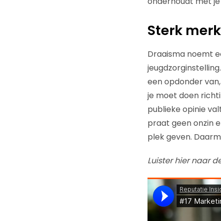
onderhoudt met je s
Sterk merk
Draaisma noemt een
jeugdzorginstellin
een opdonder van,
je moet doen richti
publieke opinie va
praat geen onzin e
plek geven. Daarmee
Luister hier naar d