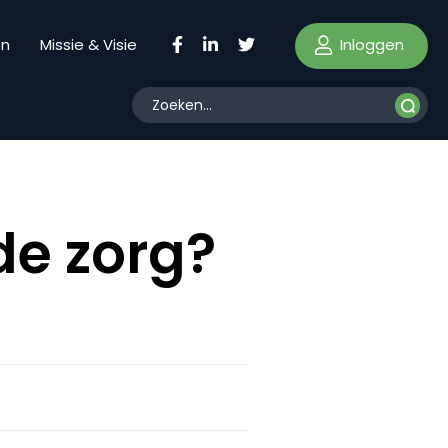
Inloggen
en
Missie & Visie
de zorg?