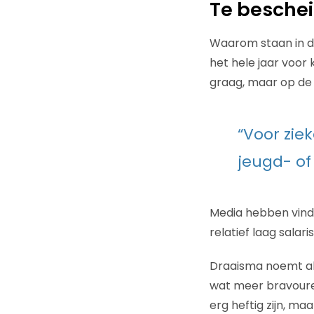
Te besche
Waarom staan in de 
het hele jaar voor
graag, maar op de 
“Voor zie
jeugd- of
Media hebben vind i
relatief laag salar
Draaisma noemt als
wat meer bravoure
erg heftig zijn, ma