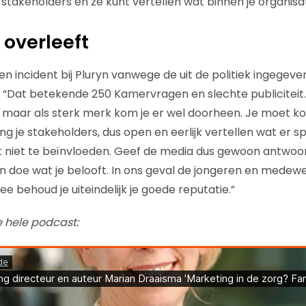
takeholders en ze kunt vertellen wat binnen je organisati
 overleeft
 incident bij Pluryn vanwege de uit de politiek ingegeven
g. “Dat betekende 250 Kamervragen en slechte publicitei
 maar als sterk merk kom je er wel doorheen. Je moet k
ng je stakeholders, dus open en eerlijk vertellen wat er sp
lt niet te beïnvloeden. Geef de media dus gewoon antwoo
n doe wat je belooft. In ons geval de jongeren en medew
 behoud je uiteindelijk je goede reputatie.”
e hele podcast: