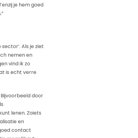
Tenzij je hem goed
.”
ector’. Als je ziet
zich nemen en
n vind ik zo
at is echt verre
 Bijvoorbeeld door
ls
kunt lenen. Zoiets
lisatie en
 goed contact