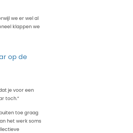
wijl we er wel al
soneel klappen we
ar op de
dat je voor een
ar toch.”
buiten toe graag
kan het werk soms
llectieve