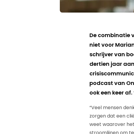
De combinatie v
niet voor Maria
schrijver van bo
dertien jaar aa
crisiscommunica
podcast van OnB
ook een keer af.
“Veel mensen denke
zorgen dat een clië
weet waarover het 
stroomlijnen om t