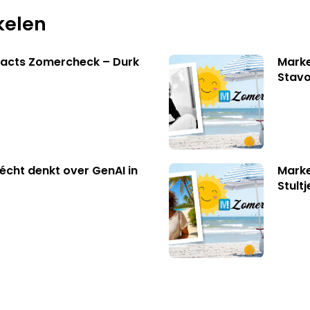
kelen
facts Zomercheck – Durk
Marke
Stavo
écht denkt over GenAI in
Marke
Stult