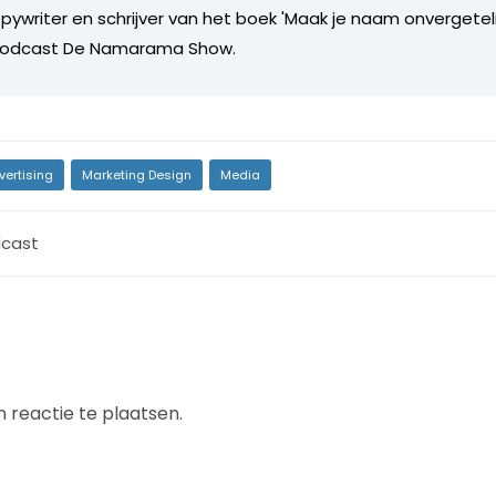
ywriter en schrijver van het boek 'Maak je naam onvergetelij
podcast De Namarama Show.
vertising
Marketing Design
Media
cast
 reactie te plaatsen.