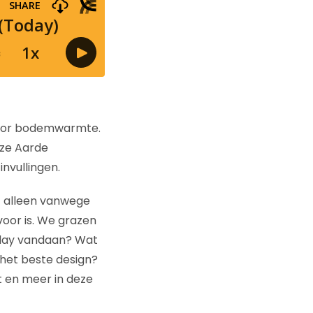
 voor bodemwarmte.
nze Aarde
invullingen.
et alleen vanwege
voor is. We grazen
day vandaan? Wat
 het beste design?
at en meer in deze