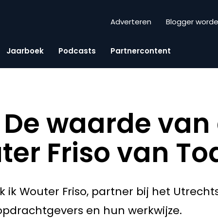
Adverteren
Blogger word
Jaarboek
Podcasts
Partnercontent
 De waarde van
er Friso van To
 ik Wouter Friso, partner bij het Utrec
 opdrachtgevers en hun werkwijze.