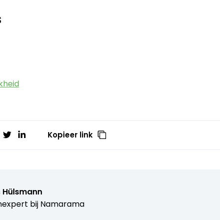
s
kheid
Kopieer link
s Hülsmann
expert bij
Namarama