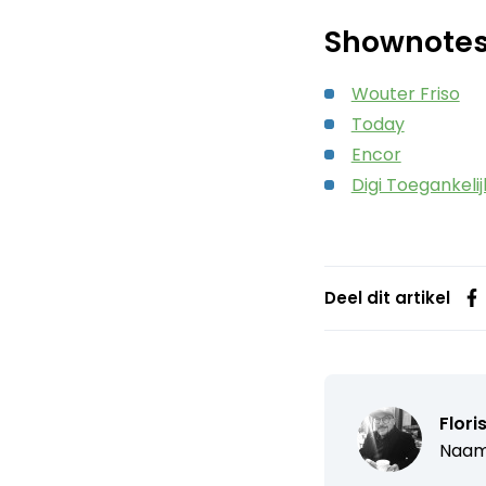
Shownote
Wouter Friso
Today
Encor
Digi Toegankelij
Deel dit artikel
Flori
Naam