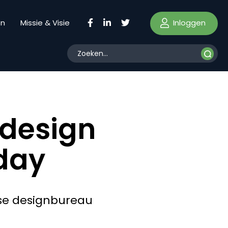
Inloggen
en
Missie & Visie
 design
day
htse designbureau