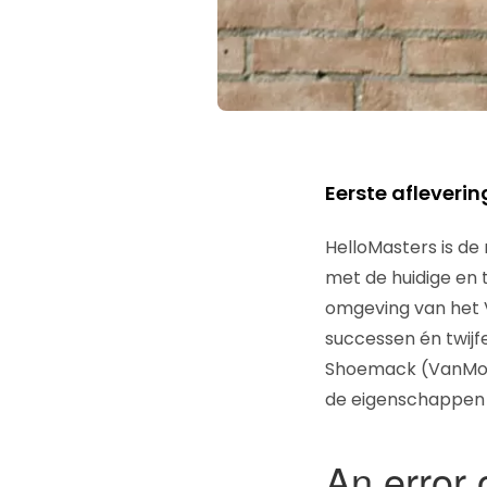
Eerste afleveri
HelloMasters is de
met de huidige en 
omgeving van het 
successen én twijf
Shoemack (VanMoof
de eigenschappen