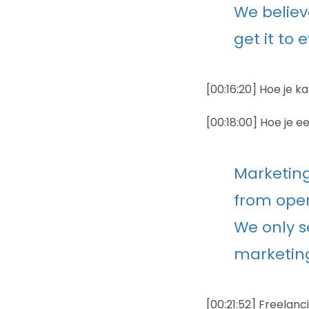
We believ
get it to
[00:16:20] Hoe je 
[00:18:00] Hoe je 
Marketing
from opera
We only se
marketing
[00:21:52] Freelanc