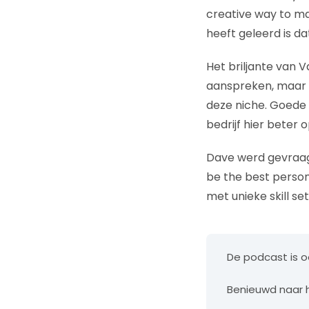
creative way to mak
heeft geleerd is da
Het briljante van V
aanspreken, maar d
deze niche. Goede 
bedrijf hier beter 
Dave werd gevraagd
be the best person
met unieke skill se
De podcast is o
Benieuwd naar 