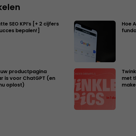
kelen
te SEO KPI’s [+ 2 cijfers
Hoe A
succes bepalen!]
funda
uw productpagina
Twink
r is voor ChatGPT (en
met t
nu oplost)
make