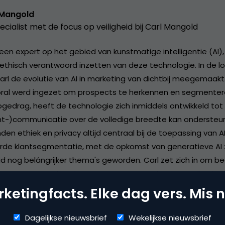
 Mangold
ecialist met de focus op veiligheid bij Carl Mangold
 een expert op het gebied van kunstmatige intelligentie (AI)
 ethisch verantwoord inzetten van deze technologie. In de lo
Carl de evolutie van AI in marketing van dichtbij meegemaakt
oral werd ingezet om prospects te herkennen en segmenter
opgedrag, heeft de technologie zich inmiddels ontwikkeld tot
nt-)communicatie over de volledige breedte kan ondersteun
en ethiek en privacy altijd centraal bij de toepassing van A
e klantsegmentatie, met de opkomst van generatieve AI zij
 nog belángrijker thema's geworden. Carl zet zich in om bed
het verantwoord implementeren van AI-oplossingen die niet 
klanttevredenheid verhogen, maar ook voldoen aan de hoogs
ketingfacts. Elke dag vers. Mis n
aarden. Met zijn diepgaande kennis van AI en zijn toewijding 
t Carl organisaties de balans te vinden tussen innovatie en
Dagelijkse nieuwsbrief
Wekelijkse nieuwsbrief