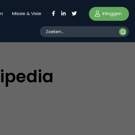
Inloggen
en
Missie & Visie
ipedia