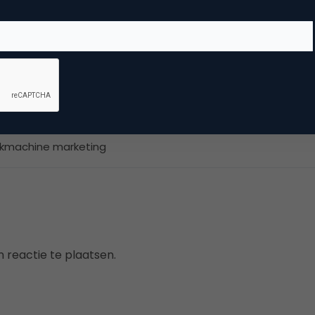
kheid. Zijn werk draagt bij aan het creëren van betrouwbare
fsdoelen als de belangen van klanten dienen.
arch & Conversie
kmachine marketing
 reactie te plaatsen.