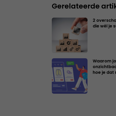
Gerelateerde arti
2 overschat
die wél je 
Waarom jo
onzichtbaa
hoe je dat 