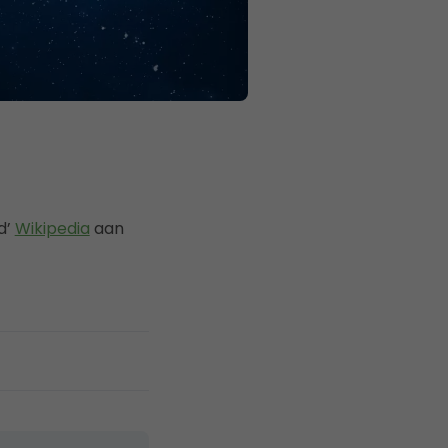
d’
Wikipedia
aan