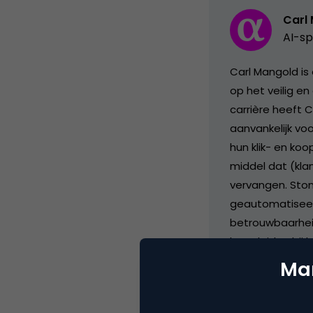
Carl
AI-sp
Carl Mangold is
op het veilig en
carrière heeft 
aanvankelijk vo
hun klik- en ko
middel dat (kla
vervangen. Stond
geautomatiseerd
betrouwbaarheid
begeleiden bij 
efficiëntie en 
Mar
veiligheidsstand
praktijken, help