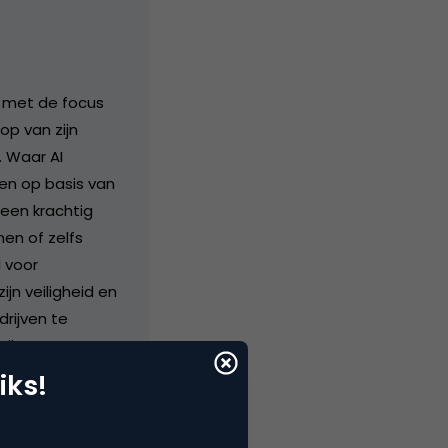
, met de focus
op van zijn
. Waar AI
en op basis van
 een krachtig
en of zelfs
I voor
n veiligheid en
rijven te
alleen
te ethische en
iks!
aan veilige