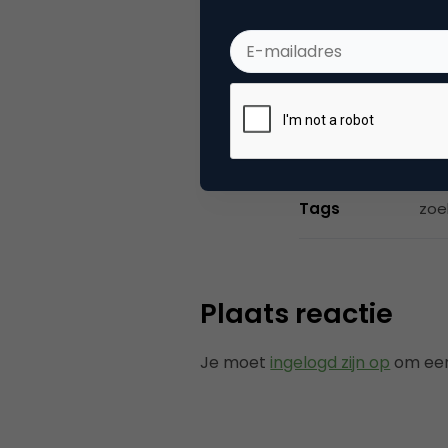
verantwoordelij
zowel de bedrij
Categorie
Se
Tags
zoe
Plaats reactie
Je moet
ingelogd zijn op
om een