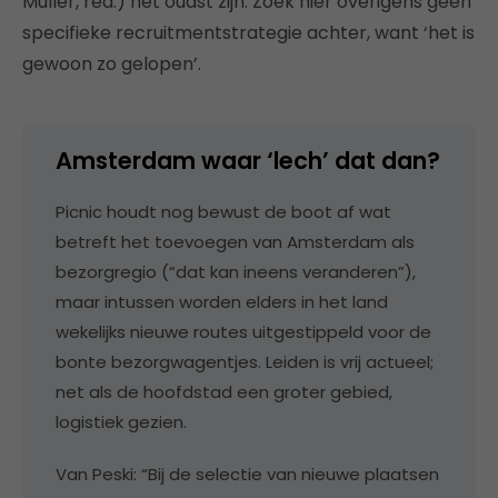
Muller, red.) het oudst zijn. Zoek hier overigens geen
specifieke recruitmentstrategie achter, want ‘het is
gewoon zo gelopen’.
Amsterdam waar ‘lech’ dat dan?
Picnic houdt nog bewust de boot af wat
betreft het toevoegen van Amsterdam als
bezorgregio (“dat kan ineens veranderen”),
maar intussen worden elders in het land
wekelijks nieuwe routes uitgestippeld voor de
bonte bezorgwagentjes. Leiden is vrij actueel;
net als de hoofdstad een groter gebied,
logistiek gezien.
Van Peski: “Bij de selectie van nieuwe plaatsen