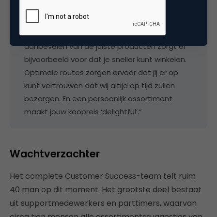
“Data voedt al onze innovatie en ontgrendelt
nieuwe producten en diensten. Het
aanbevelen van de juiste producten zorgt er
bijvoorbeeld voor dat je sneller kunt winkelen.
Optimale routes zorgen ervoor dat jij er op
kunt vertrouwen dat wij altijd op tijd zullen
bezorgen. En een persoonlijk assortiment
maakt jouw koopreis ‘delightful’.”
Wachtverzachter
Het complete Customer Success-team telt ruim
40 man op dit moment. Het grootste deel bestaat
uit supportmedewerkers en parttimers, waarvan
circa tien mensen alle assortimentssuggesties van