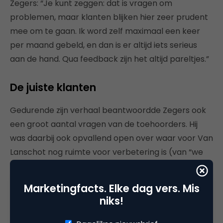
Zegers: “Je kunt zeggen: dat is vragen om
problemen, maar klanten blijken hier zeer prudent
mee om te gaan. Ik word zelf maximaal een keer
per maand gebeld, en dan is er altijd iets serieus
aan de hand. Qua feedback zijn het altijd pareltjes.”
De juiste klanten
Gedurende zijn verhaal beantwoordde Zegers ook
een groot aantal vragen van de toehoorders. Hij
was daarbij ook opvallend open over waar voor Van
Lanschot nog ruimte voor verbetering is (van “we
zijn nog wel erg Zuidas en zouden nog beter
aangesloten kunnen zijn op de samenleving als
Marketingfacts. Elke dag vers. Mis
geheel” tot “ook de nota die wij sturen is een vorm
niks!
van klantcontact die kansen biedt tot emotionele
verbinding – en die kans laten we nu liggen”). En