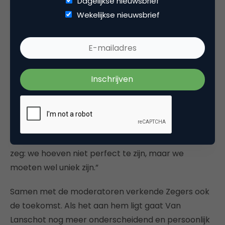
Dagelijkse nieuwsbrief
hoewel van Lanschot kan bogen op zeer fraaie
Wekelijkse nieuwsbrief
klanttevredenheids- en NPS-scores, wilde dat
volgens Zegers niet zeggen dat de organisatie
achterover kan leunen. “Onze producten moeten
gewoon heel erg goed zijn, willen we in
klanttevredenheid altijd boven een 9 zitten. Het is
niet zo dat je met een superieure klantbediening
iets ‘goed kunt maken’. Sowieso is dit een uiterst
competitieve markt, waarin het lastig is op louter
één aspect te outperformen. Vandaar dat ik wel
zeg: we hoeven niet perfect te zijn, maar we
moeten wel uniek zijn.”
Samen met de moderatoren verkende Zegers ook
de toekomst. Als het aan hem ligt gaat Van
Lanschot nog meer onderscheidend en persoonlijk