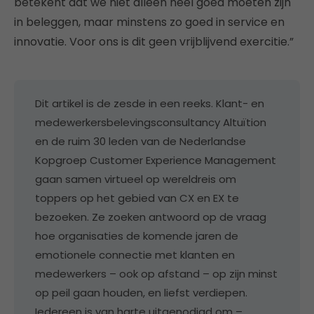
betekent dat we niet alleen heel goed moeten zijn
in beleggen, maar minstens zo goed in service en
innovatie. Voor ons is dit geen vrijblijvend exercitie.”
Dit artikel is de zesde in een reeks. Klant- en
medewerkersbelevingsconsultancy Altuïtion
en de ruim 30 leden van de Nederlandse
Kopgroep Customer Experience Management
gaan samen virtueel op wereldreis om
toppers op het gebied van CX en EX te
bezoeken. Ze zoeken antwoord op de vraag
hoe organisaties de komende jaren de
emotionele connectie met klanten en
medewerkers – ook op afstand – op zijn minst
op peil gaan houden, en liefst verdiepen.
Iedereen is van harte uitgenodigd om –