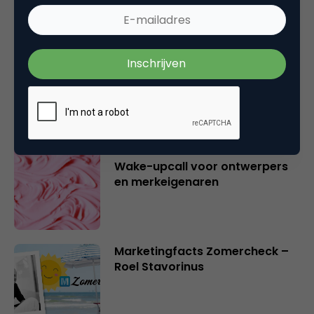
Marketingfacts Zomercheck –
Durk Bosma
Rebel with or without a cause?
Wake-upcall voor ontwerpers
en merkeigenaren
Marketingfacts Zomercheck –
Roel Stavorinus