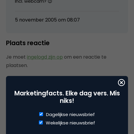
Incl. webcam? 😉
5 november 2005 om 08:07
Plaats reactie
Je moet
ingelogd zijn op
om een reactie te
plaatsen.
Marketingfacts. Elke dag vers. Mis
Gerelateerde artikelen
niks!
Marketingfacts Zomercheck –
Dagelijkse nieuwsbrief
Vita Kovalenko
Wekelijkse nieuwsbrief