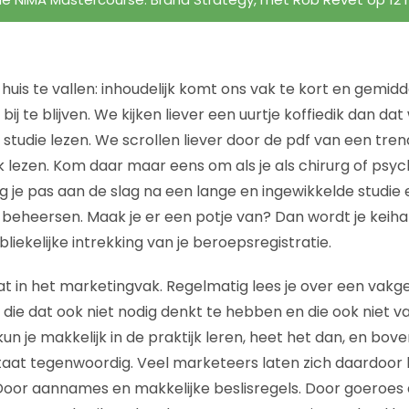
huis te vallen: inhoudelijk komt ons vak te kort en gemi
bij te blijven. We kijken liever een uurtje koffiedik dan da
studie lezen. We scrollen liever door de pdf van een tre
 lezen. Kom daar maar eens om als je als chirurg of psyc
 je pas aan de slag na een lange en ingewikkelde studie 
 beheersen. Maak je er een potje van? Dan wordt je keihar
iekelijke intrekking van je beroepsregistratie.
t in het marketingvak. Regelmatig lees je over een vakg
 die dat ook niet nodig denkt te hebben en die ook niet va
un je makkelijk in de praktijk leren, heet het dan, en bov
 staat tegenwoordig. Veel marketeers laten zich daardoor 
Door aannames en makkelijke beslisregels. Door goeroes