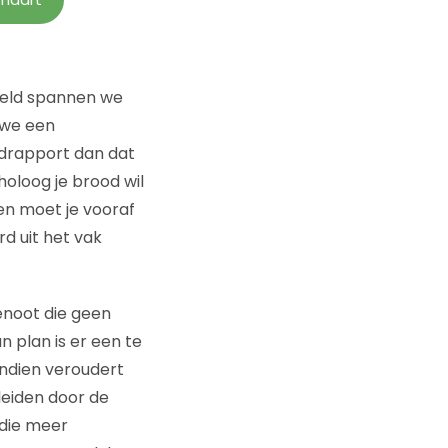
ddeld spannen we
t we een
ndrapport dan dat
holoog je brood wil
en moet je vooraf
d uit het vak
enoot die geen
n plan is er een te
endien veroudert
leiden door de
 die meer