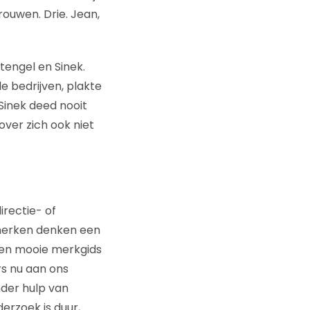
rouwen. Drie. Jean,
engel en Sinek.
le bedrijven, plakte
Sinek deed nooit
ver zich ook niet
irectie- of
l merken denken een
, een mooie merkgids
rs nu aan ons
nder hulp van
erzoek is duur,