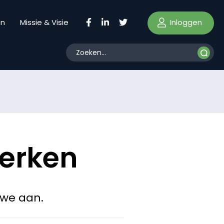
Inloggen
en
Missie & Visie
merken
 we aan.