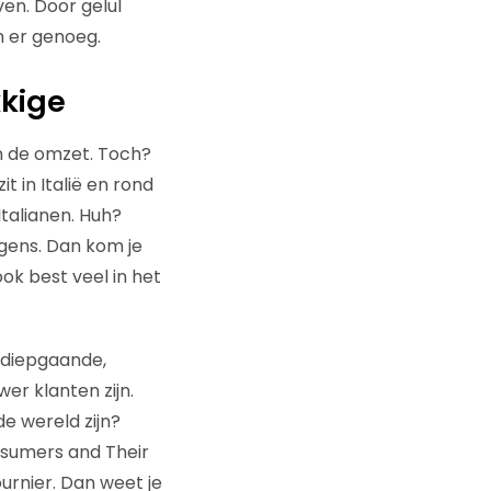
en. Door gelul
n er genoeg.
kkige
n de omzet. Toch?
 in Italië en rond
talianen. Huh?
igens. Dan kom je
ok best veel in het
 diepgaande,
er klanten zijn.
e wereld zijn?
nsumers and Their
urnier. Dan weet je