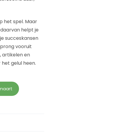
p het spel. Maar
daarvan helpt je
 je succeskansen
sprong vooruit
 artikelen en
 het gelul heen.
 maart