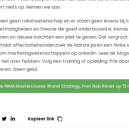
ert niets op. Nemen we aan.
hien geen raketwetenschap en er staan geen levens bij o
etmatigheden en theorie die goed onderbouwd is. Kennis 
nnen en nieuwe inzichten een plek te geven. Dat vergroot
mdat effectiviteitsonderzoek de laatste jaren een flinke 
om marketingwetenschappers op LinkedIn. Lees de blogs,
het over hebben. Volg een training of opleiding. Prik door
veren. Geen gelul.
e NIMA Mastercourse: Brand Strategy, met Rob Revet op 12
Kopieer link