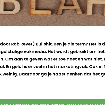
r Rob Revet) Bullshit. Ken je die term? Het is d
Engelstalige vakmedia. Het wordt gebruikt om he
n. Om aan te geven wat er toe doet en wat niet
l. En gelul is er veel in het marketingvak. Ook i
k weinig. Daardoor ga je haast denken dat het ge
e NIMA Mastercourse: Brand Strategy, met Rob Revet op 12