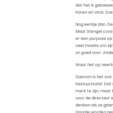
dat het is gebasee
Karen en Vicki. Zo
Nog eentje dan. D
Maar Stengel constr
er een purpose op 
veel moeite om zij
zo goed voor. Ande
Waar het op neerko
Daarom is het ook n
bestuurstafel. Dat
merk te zijn, maar h
voor de directeur 
denken als ze gaan
Google worden gevo