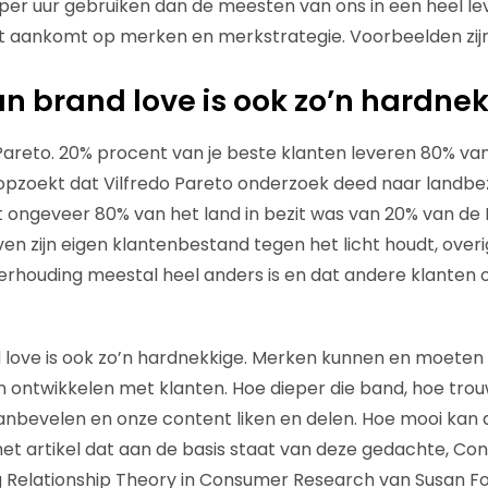
per uur gebruiken dan de meesten van ons in een heel lev
et aankomt op merken en merkstrategie. Voorbeelden zij
an brand love is ook zo’n hardne
areto. 20% procent van je beste klanten leveren 80% va
opzoekt dat Vilfredo Pareto onderzoek deed naar landbezit
t ongeveer 80% van het land in bezit was van 20% van de I
ven zijn eigen klantenbestand tegen het licht houdt, over
verhouding meestal heel anders is en dat andere klanten o
 love is ook zo’n hardnekkige. Merken kunnen en moeten
ontwikkelen met klanten. Hoe dieper die band, hoe trouw
aanbevelen en onze content liken en delen. Hoe mooi kan d
het artikel dat aan de basis staat van deze gedachte, Co
 Relationship Theory in Consumer Research van Susan Fo