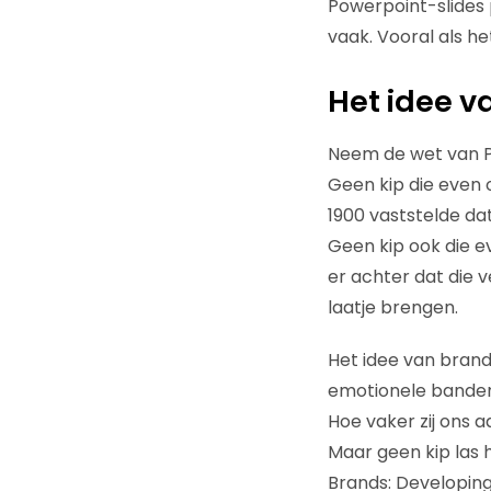
Powerpoint-slides 
vaak. Vooral als h
Het idee v
Neem de wet van P
Geen kip die even 
1900 vaststelde da
Geen kip ook die e
er achter dat die 
laatje brengen.
Het idee van brand
emotionele banden 
Hoe vaker zij ons 
Maar geen kip las 
Brands: Developing