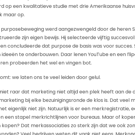
rd op een kwalitatieve studie met drie Amerikaanse huisv
ek maar op.
e purposebeweging werd aangezwengeld door de heren St
ueerde zijn eigen bewijs. Hij selecteerde vijftig succesvol
en concludeerde dat purpose de basis was voor succes. 
n ideeën te onderbouwen. Daar lenen YouTube en een flipo
ren probeerden het wel en vingen bot.
mt: we laten ons te veel leiden door gelul.
iet raar dat marketing niet altijd een plek heeft aan de d
 marketing bij elke bezuinigingsronde de klos is. Dat vee
et eigenlijk niet zijn. Natuurlijk is er een merkregistratie
en een stapel merkrichtlijnen voor bureaus. Maar of kope
 kopen? Dat merkassociaties zo sterk zijn dat we ook zo
nden? Veel bedrijven weten dit vaak niet eens. Merkond