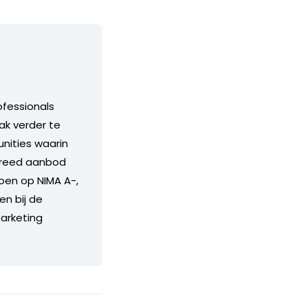
ofessionals
ak verder te
unities waarin
 breed aanbod
doen op NIMA A-,
en bij de
arketing