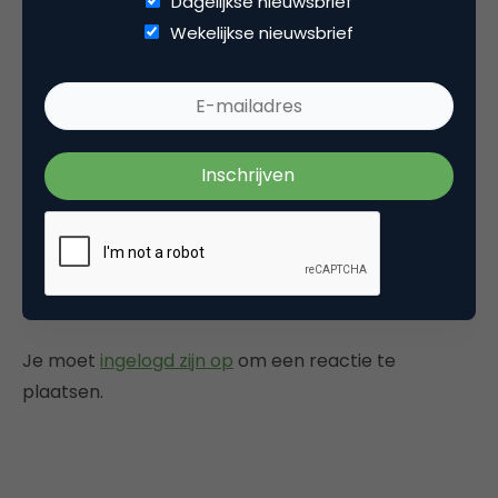
Dagelijkse nieuwsbrief
Wekelijkse nieuwsbrief
Categorie
Media
Tags
mobile marketing
,
sms marketing
Plaats reactie
Je moet
ingelogd zijn op
om een reactie te
plaatsen.