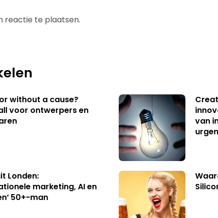
 reactie te plaatsen.
kelen
 or without a cause?
Creat
ll voor ontwerpers en
innov
aren
van i
urgen
uit Londen:
Waaro
ationele marketing, AI en
Silico
en’ 50+-man