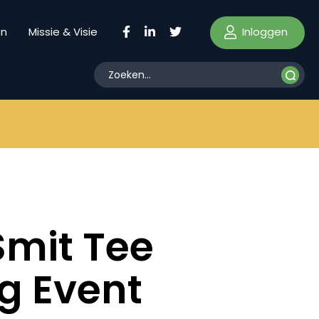
Inloggen
en
Missie & Visie
Smit Tee
ng Event