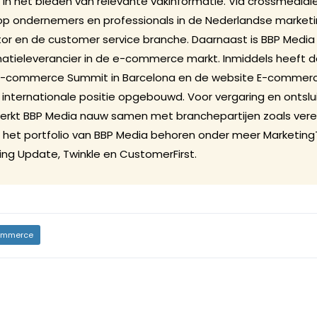
 in het bieden van relevante vakinformatie. Via crossmediale
op ondernemers en professionals in de Nederlandse marketi
 en de customer service branche. Daarnaast is BBP Media 
rmatieleverancier in de e-commerce markt. Inmiddels heeft d
E-commerce Summit in Barcelona en de website E-commer
e internationale positie opgebouwd. Voor vergaring en ontslu
werkt BBP Media nauw samen met branchepartijen zoals vere
t het portfolio van BBP Media behoren onder meer Marketing
ng Update, Twinkle en CustomerFirst.
mmerce