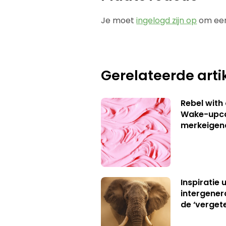
Je moet
ingelogd zijn op
om een
Gerelateerde arti
Rebel with
Wake-upca
merkeigen
Inspiratie 
intergener
de ‘verget