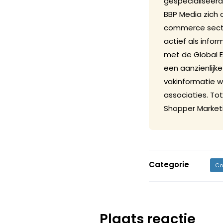
gespecialiseerd
BBP Media zich 
commerce sector
actief als info
met de Global 
een aanzienlijk
vakinformatie 
associaties. To
Shopper Marketi
Categorie
Co
Plaats reactie