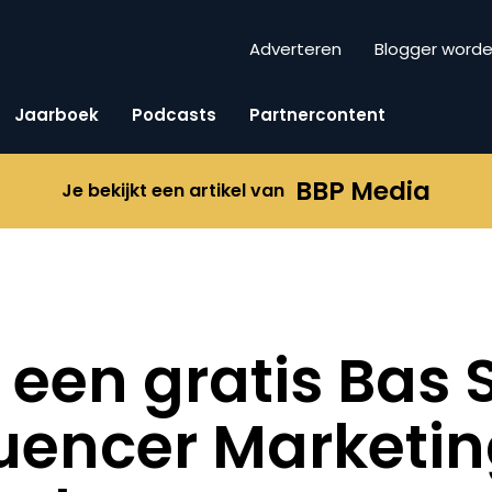
Adverteren
Blogger word
Jaarboek
Podcasts
Partnercontent
BBP Media
Je bekijkt een artikel van
een gratis Bas 
fluencer Marketi