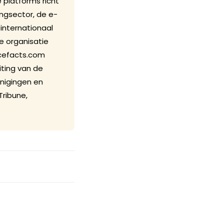
 platforms richt
ngsector, de e-
internationaal
e organisatie
cefacts.com
iting van de
nigingen en
Tribune,