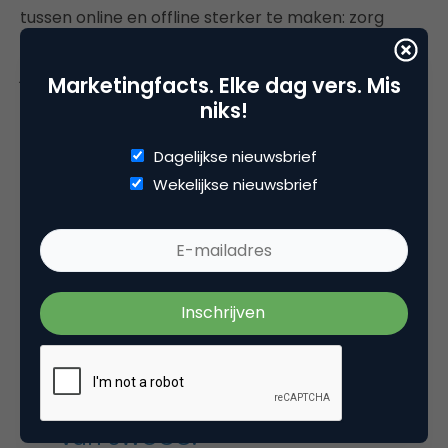
tussen online en offline sterker te maken: zorg
ervoor dat je online fans worden gestimuleerd om
je merk in de winkel aan te kopen en probeer je
Marketingfacts. Elke dag vers. Mis
trouwe kopers in de winkel te verbinden met je
niks!
online activiteiten.
Dagelijkse nieuwsbrief
Wekelijkse nieuwsbrief
*Het volledige onderzoek van
Jiska Eelen is getiteld '
De loyale
consument
’ en is de 65e
SWOCC-publicatie. Het
onderzoek is exclusief
beschikbaar voor begunstigers
van SWOCC.