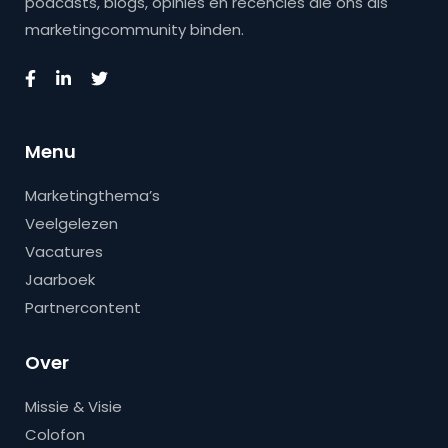
podcasts, blogs, opinies en recencies die ons als
marketingcommunity binden.
Menu
Marketingthema’s
Veelgelezen
Vacatures
Jaarboek
Partnercontent
Over
Missie & Visie
Colofon