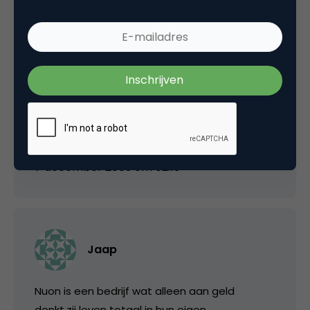
Pipo
Het is nu 2009 en het gaat nog steeds zo. De
administratie van Nuon is een enorme bende.
7 december 2009 om 02:13
Jaap
Nuon is een bedrijf wat alleen aan geld
denkt,zij leven totaal in hun eigen