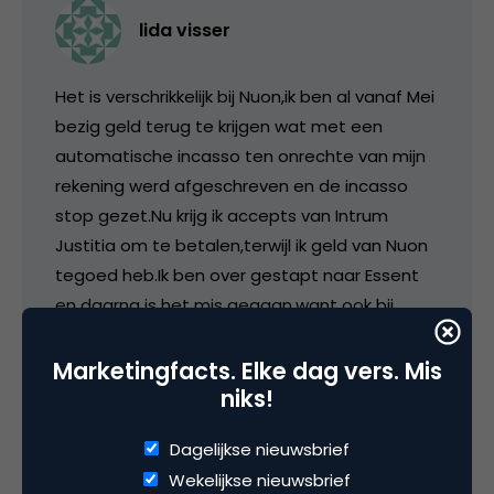
lida visser
Het is verschrikkelijk bij Nuon,ik ben al vanaf Mei
bezig geld terug te krijgen wat met een
automatische incasso ten onrechte van mijn
rekening werd afgeschreven en de incasso
stop gezet.Nu krijg ik accepts van Intrum
Justitia om te betalen,terwijl ik geld van Nuon
tegoed heb.Ik ben over gestapt naar Essent
en daarna is het mis gegaan,want ook bij
Essent klopt er niets van de
administratie,waar de consument de dupe
Marketingfacts. Elke dag vers. Mis
van is.
niks!
Dagelijkse nieuwsbrief
30 september 2005 om 09:07
Wekelijkse nieuwsbrief