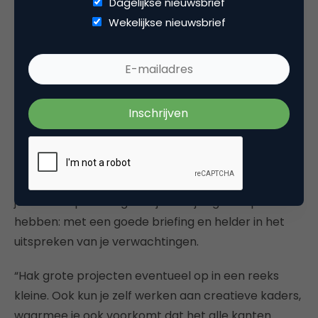
Dagelijkse nieuwsbrief
“Ik vind de klik met de mensen met wie je
Wekelijkse nieuwsbrief
daadwerkelijk samenwerkt het allerbelangrijkste. Ik
zit graag met de creatieven aan tafel en niet alleen
met de account- of projectmanagers. Ik vind dat
veel bureaus te veel overhead hebben en dat je
vaak met te veel mensen moet praten om tot de
kern te komen. Daarom werk ik het liefste met
kleine bureaus, experts op hun eigen gebied. Wij
rijgen het geheel zelf wel aan elkaar. Verder moet
je zelf als opdrachtgever je zaakjes goed op orde
hebben: met een goede briefing en helder in het
uitspreken van je verwachtingen.
“Hak grote projecten eventueel op in een reeks
kleine. Ook kun je zelf werken aan creatieve kaders,
waarmee je ook voorkomt dat het alle kanten