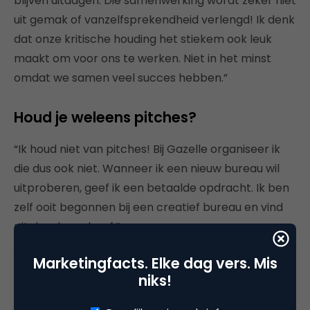
blijven uitdagen. Die samenwerking wordt zeker niet
uit gemak of vanzelfsprekendheid verlengd! Ik denk
dat onze kritische houding het stiekem ook leuk
maakt om voor ons te werken. Niet in het minst
omdat we samen veel succes hebben.”
Houd je weleens pitches?
“Ik houd niet van pitches! Bij Gazelle organiseer ik
die dus ook niet. Wanneer ik een nieuw bureau wil
uitproberen, geef ik een betaalde opdracht. Ik ben
zelf ooit begonnen bij een creatief bureau en vind
pitches broodroof.”
Marketingfacts. Elke dag vers. Mis
Heb je een advies voor marketeers die
niks!
op zoek zijn naar partnerships met
creatieve bureaus?