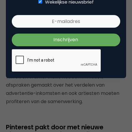
Wekelijkse nieuwsbrief
De samenwerking is een doorbraak voor het social
media platform, want TikTok zat al lange tijd aan
tafel met Warner, Universal en Sony. De labels
willen namelijk profiteren van de inkomsten die
TikTok genereert. Niet meer dan logisch, want
muzieklabels en artiesten moeten op blijven komen
voor hun eigen verdienmodel.
Dit maakte de hele situatie uiteraard vrij complex.
TikTok en Warner Music hebben inmiddels
afspraken gemaakt over het verdelen van
advertentie-inkomsten en ook artiesten moeten
profiteren van de samenwerking.
Pinterest pakt door met nieuwe