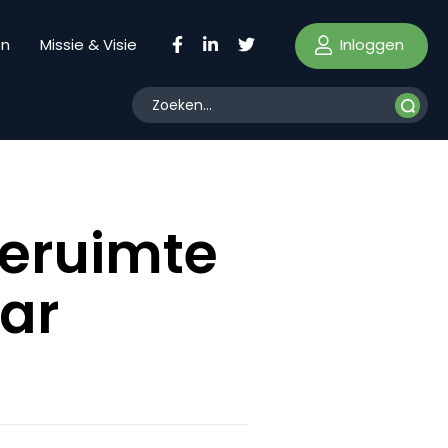
Inloggen
en
Missie & Visie
ieruimte
aar