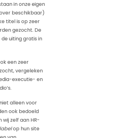
taan in onze eigen
zover beschikbaar)
 titel is op zeer
orden gezocht. De
e uiting gratis in
ook een zeer
zocht, vergeleken
edia-executie- en
io’s.
niet alleen voor
eden ook bedoeld
wij zelf aan HR-
label
op hun site
ken van