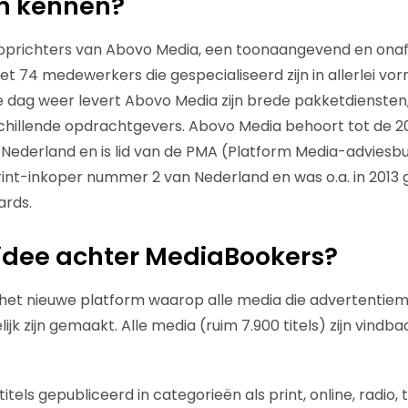
van kennen?
k oprichters van Abovo Media, een toonaangevend en ona
 74 medewerkers die gespecialiseerd zijn in allerlei vo
 dag weer levert Abovo Media zijn brede pakketdiensten, o
schillende opdrachtgevers. Abovo Media behoort tot de 2
Nederland en is lid van de PMA (Platform Media-advies
rint-inkoper nummer 2 van Nederland en was o.a. in 201
ards.
 idee achter MediaBookers?
 het nieuwe platform waarop alle media die advertentie
ijk zijn gemaakt. Alle media (ruim 7.900 titels) zijn vindba
tels gepubliceerd in categorieën als print, online, radio, t