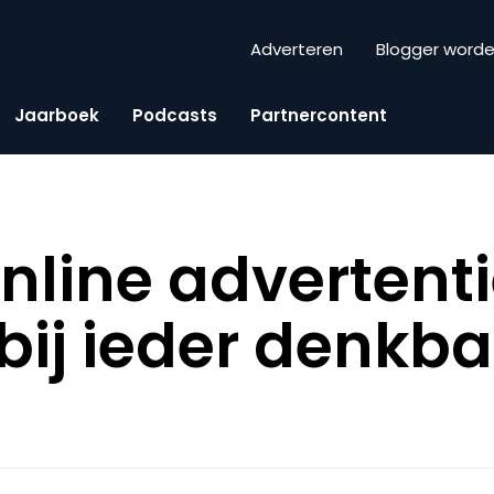
Adverteren
Blogger word
Jaarboek
Podcasts
Partnercontent
nline advertent
bij ieder denkb