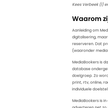
Kees Verbeek (l) e
Waarom zij
Aanleiding om Medi
digitalisering, maa
reserveren. Dat pr
(waaronder mediab
MediaBookers is d
database ondergebra
doelgroep. Zo word
print, rtv, online,
individuele doelste
MediaBookers is in
adverteren net zo 