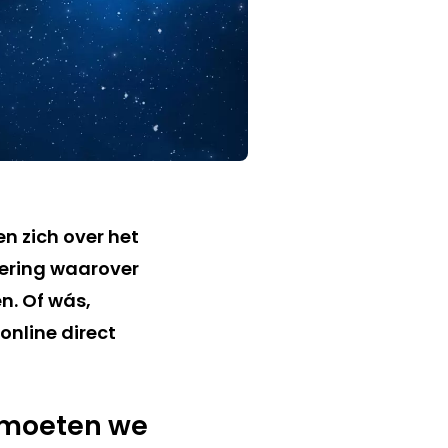
n zich over het
sering waarover
n. Of wás,
online direct
 moeten we