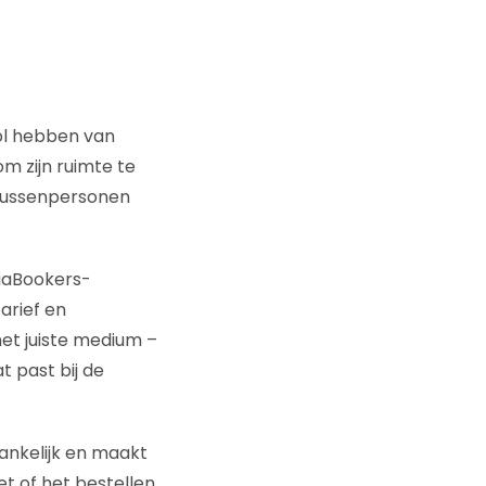
ol hebben van
m zijn ruimte te
 tussenpersonen
diaBookers-
arief en
et juiste medium –
t past bij de
gankelijk en maakt
t of het bestellen