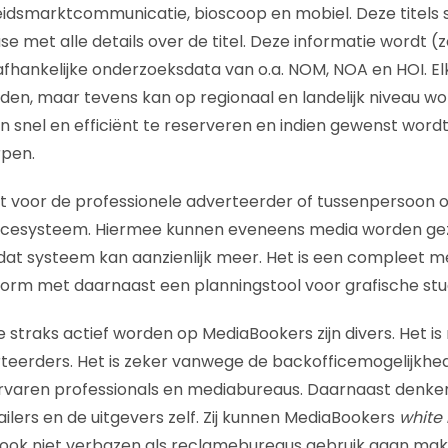
idsmarktcommunicatie, bioscoop en mobiel. Deze titels s
 met alle details over de titel. Deze informatie wordt (
hankelijke onderzoeksdata van o.a. NOM, NOA en HOI. Elke
inden, maar tevens kan op regionaal en landelijk niveau w
 snel en efficiënt te reserveren en indien gewenst wordt d
rpen.
t voor de professionele adverteerder of tussenpersoon 
ficesysteem. Hiermee kunnen eveneens media worden ge
at systeem kan aanzienlijk meer. Het is een compleet m
rm met daarnaast een planningstool voor grafische stud
straks actief worden op MediaBookers zijn divers. Het is 
erteerders. Het is zeker vanwege de backofficemogelijkh
rvaren professionals en mediabureaus. Daarnaast denken 
ilers en de uitgevers zelf. Zij kunnen MediaBookers
white 
j ook niet verbazen als reclamebureaus gebruik gaan ma