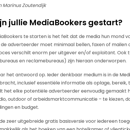
n Marinus Zoutendijk
n jullie MediaBookers gestart?
aBookers te starten is het feit dat de media hun mond v
r de adverteerder moet minimaal bellen, faxen of mailen o
oces verschilt enorm per uitgever en/of exploitant. Ook
ureaus en reclamebureaus) zijn hieraan onderworpen.
aar het antwoord op. Ieder denkbaar medium is in de Me
cht, inclusief essentiële informatie als oplage, bereik, t
t het elke potentiële adverteerder eenvoudig gemaakt h
 radio, outdoor of arbeidsmarktcommunicatie – te kiezen, da
llingen en budget.
 de zeer uitgebreide gratis basisversie voor iedereen toe
makkelijk als het boeken van een hotelkamer of vliegticke