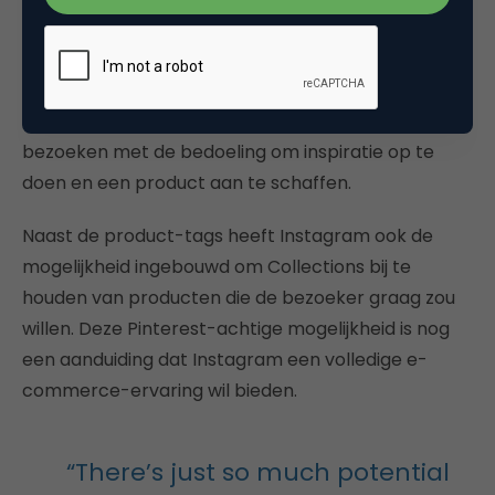
contact komen met producten waardoor de
koopintentie wordt aangewakkerd. Hoe meer
mensen wennen aan het productaanbod op
Instagram, hoe sneller mensen Instagram
bezoeken met de bedoeling om inspiratie op te
doen en een product aan te schaffen.
Naast de product-tags heeft Instagram ook de
mogelijkheid ingebouwd om Collections bij te
houden van producten die de bezoeker graag zou
willen. Deze Pinterest-achtige mogelijkheid is nog
een aanduiding dat Instagram een volledige e-
commerce-ervaring wil bieden.
“There’s just so much potential