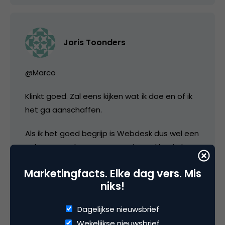
Joris Toonders
@Marco
Klinkt goed. Zal eens kijken wat ik doe en of ik
het ga aanschaffen.
Als ik het goed begrijp is Webdesk dus wel een
echte “must have” wanneer je veel bezig bent
met internet marketing?
Marketingfacts. Elke dag vers. Mis
niks!
27 december 2004 om 13:29
Dagelijkse nieuwsbrief
Wekelijkse nieuwsbrief