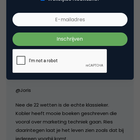
Henk
@Evert Jan
Yip ik heb ze nagenoeg allemaal. Ries schrijft
boeken die makkelijk weg lezen. Ik heb ze zelf
een tijdje uitgedeeld tijdens workshops die ik
heb gegeven
@Joris
Nee de 22 wetten is de echte klassieker.
Kobler heeft mooie boeken geschreven die
vooral over marketing techniek gaan. Ries
daarintegen laat je het leven zien zoals dat bij
iedereen voorbij komt.