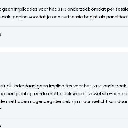
t geen implicaties voor het STIR onderzoek omdat per sessi
eciale pagina voordat je een surfsessie begint als paneldee
3
eft dit inderdaad geen implicaties voor het STIR-onderzoek. 
op een geintegreerde methodiek waarbij zowel site-centric 
beide methoden nagenoeg identiek zijn maar wellicht kan da
?
7