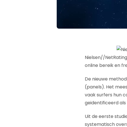
Nielsen//NetRatin
online bereik en f
De nieuwe methode 
(panels). Het mee
vaak surfers hun c
geidentificeerd al
Uit de eerste stud
systematisch over