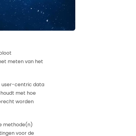
het meten van het
s user-centric data
g houdt met hoe
terecht worden
ele methode(n)
tingen voor de