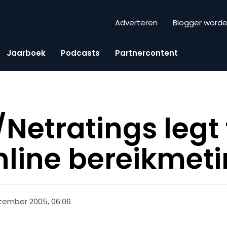
Adverteren
Blogger word
Jaarboek
Podcasts
Partnercontent
/Netratings legt
nline bereikmeti
tember 2005, 06:06