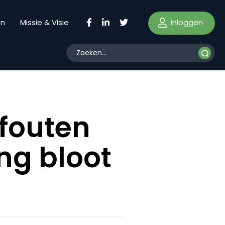
Inloggen
en
Missie & Visie
 fouten
ng bloot