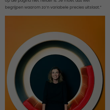
op die pagina niet helder is. Je moet dus wel
begrijpen waarom zo’n variabele precies uitslaat.”