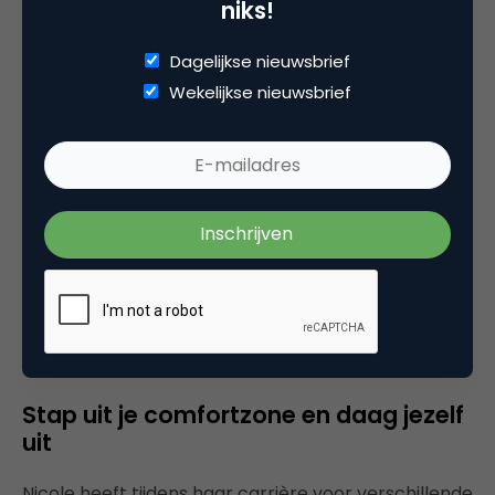
niks!
Volgens Nicole vraagt dit niet alleen meer van de
datastructuur, maar ook hoe bedrijven ingericht
Dagelijkse nieuwsbrief
zijn. “Je kunt alle processen automatiseren en alles
Wekelijkse nieuwsbrief
weten van de klant, maar uiteindelijk is de
samenwerking binnen het bedrijf het belangrijkste.
Silo’s verdwijnen steeds meer en multidisciplinaire
teams komen hiervoor in de plaats. Kansen zien,
samen sparren en de kennis benutten van iedereen
op elk niveau in de organisatie. Dat vind ik zo mooi
aan het multidisciplinair werken. Zelf hebben we al
veel stappen gemaakt en zijn we al een vrij platte
organisatie.”
Stap uit je comfortzone en daag jezelf
uit
Nicole heeft tijdens haar carrière voor verschillende