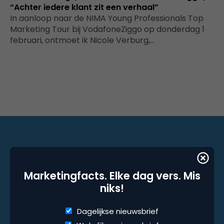
“Achter iedere klant zit een verhaal”
In aanloop naar de NIMA Young Professionals Top
Marketing Tour bij VodafoneZiggo op donderdag 1
februari, ontmoet ik Nicole Verburg,…
Marketingfacts. Elke dag vers. Mis niks!
Marketingfacts. Elke dag vers. Mis
Dagelijkse nieuwsbrief
niks!
Wekelijkse nieuwsbrief
Dagelijkse nieuwsbrief