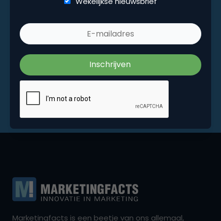
Wekelijkse nieuwsbrief
Marketingfacts is een beetje van ons allemaal,