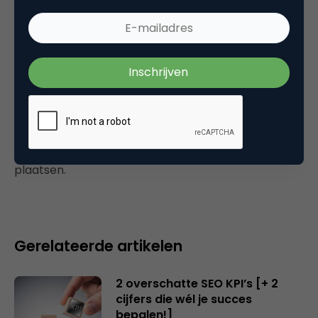
Tags
seo
Plaats reactie
Je moet
ingelogd zijn op
om een reactie te
plaatsen.
Gerelateerde artikelen
2 overschatte SEO KPI’s [+ 2
cijfers die wél je succes
bepalen!]