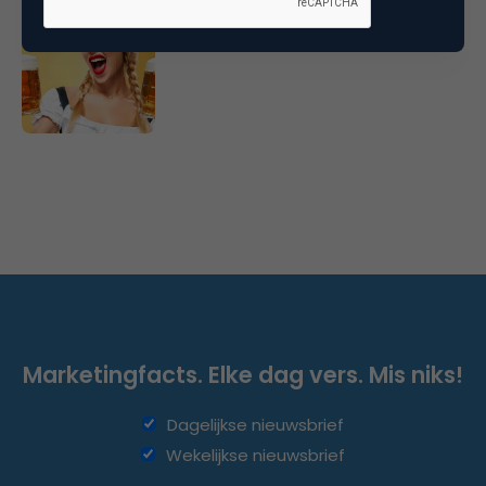
Waarom Beieren anders is dan
Silicon Valley
Marketingfacts. Elke dag vers. Mis niks!
Dagelijkse nieuwsbrief
Wekelijkse nieuwsbrief