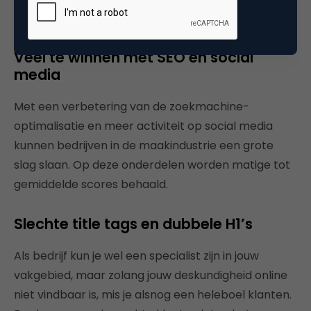
ruimte voor verbetering dus.
Veel te winnen met SEO en social
media
Met een verbetering van de zoekmachine-
optimalisatie en meer activiteit op social media
kunnen bedrijven in de maakindustrie een grote
slag slaan. Op deze onderdelen worden matige tot
gemiddelde scores behaald.
Slechte title tags en dubbele H1’s
Als bedrijf kun je wel een specialist zijn in jouw
vakgebied, maar zolang jouw deskundigheid online
niet vindbaar is, mis je alsnog een heleboel klanten.