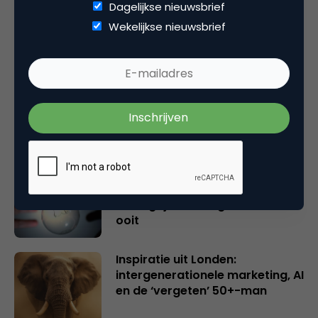
Dagelijkse nieuwsbrief
Gerelateerde artikelen
Wekelijkse nieuwsbrief
Rebel with or without a cause?
Wake-upcall voor ontwerpers
en merkeigenaren
Creatieve sector als aanjager
van innovatie en ontsluiter en
verbinder van industrieën
belangrijker en urgenter dan
ooit
Inspiratie uit Londen:
intergenerationele marketing, AI
en de ‘vergeten’ 50+-man