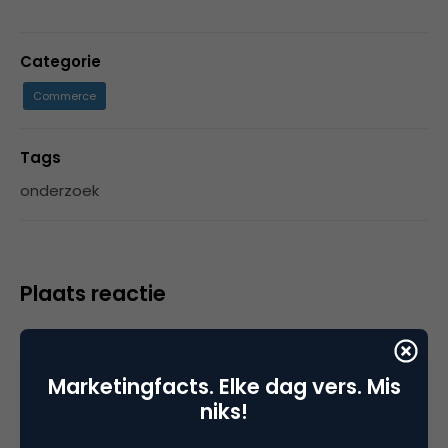
Categorie
Commerce
Tags
onderzoek
Plaats reactie
Je moet
ingelogd zijn op
om een reactie te
plaatsen.
Marketingfacts. Elke dag vers. Mis
niks!