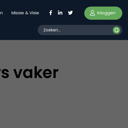
Inloggen
en
Missie & Visie
s vaker