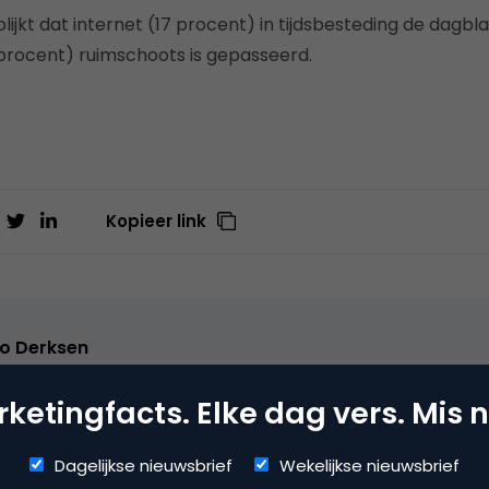
lijkt dat internet (17 procent) in tijdsbesteding de dagb
4 procent) ruimschoots is gepasseerd.
Kopieer link
o Derksen
er bij
Upstream
ketingfacts. Elke dag vers. Mis n
er Upstream, Marketingfacts, Arnhem Direct, SportNext, Trav
xor Live, social business, onderwijs, fotografie en vader!
Dagelijkse nieuwsbrief
Wekelijkse nieuwsbrief