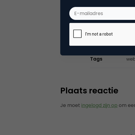
Categorie
Da
Tags
web
Plaats reactie
Je moet
ingelogd zijn op
om een