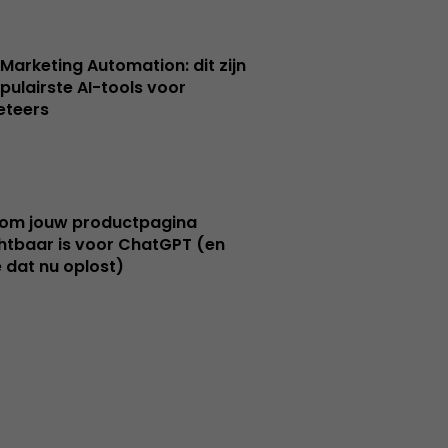
 Marketing Automation: dit zijn
pulairste AI-tools voor
eteers
om jouw productpagina
htbaar is voor ChatGPT (en
e dat nu oplost)