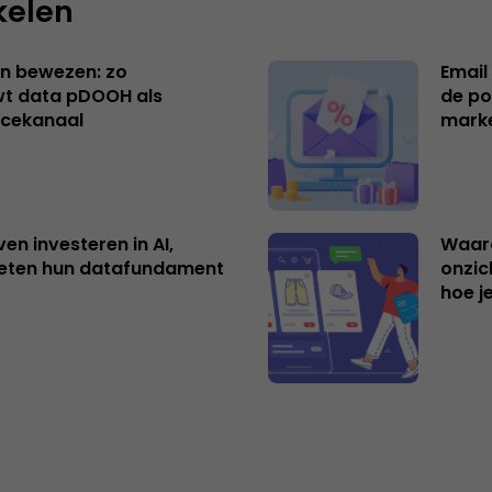
kelen
n bewezen: zo
Email
t data pDOOH als
de po
cekanaal
mark
ven investeren in AI,
Waar
eten hun datafundament
onzic
hoe j