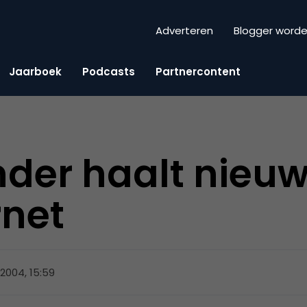
Adverteren
Blogger word
Jaarboek
Podcasts
Partnercontent
der haalt nieuw
rnet
 2004, 15:59