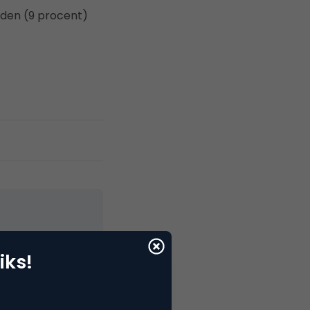
laden (9 procent)
iks!
elNext, RvT