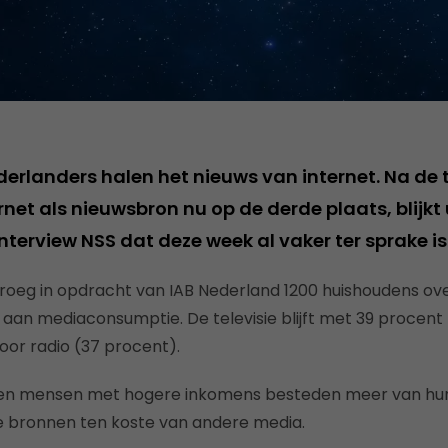
erlanders halen het nieuws van internet. Na de t
rnet als nieuwsbron nu op de derde plaats, blijkt 
nterview NSS dat deze week al vaker ter sprake i
roeg in opdracht van IAB Nederland 1200 huishoudens ov
en aan mediaconsumptie. De televisie blijft met 39 procent
or radio (37 procent).
en mensen met hogere inkomens besteden meer van hun 
le bronnen ten koste van andere media.