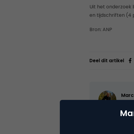
Uit het onderzoek b
en tijdschriften (
Bron: ANP
Deel dit artikel
Marc
Partn
Mar
Oprichter/partn
VPRO, Bestuur Lu