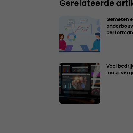
Gerelateerde arti
Gemeten e
onderbouw
performan
Veel bedrij
maar verg