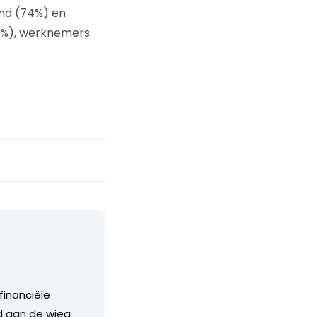
and (74%) en
7%), werknemers
financiële
nd aan de wieg