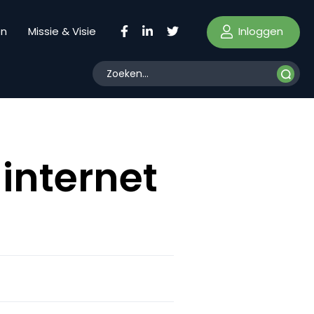
Inloggen
en
Missie & Visie
internet