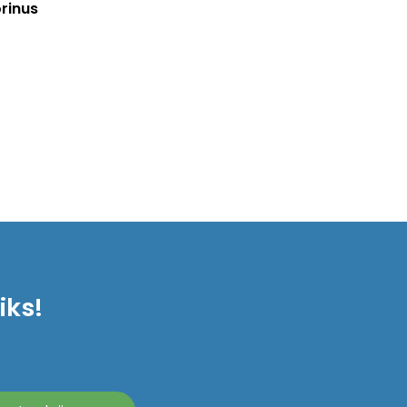
rinus
iks!