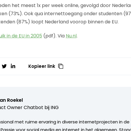
eden het meest 1x per week online, gevolgd door Nederl
n (73%). Ook qua internettoegang onder studenten (9
enden (87%) loopt Nederland voorop binnen de EU.
ik in de EU in 2005
(pdf). Via
Nu.nl
.
Kopieer link
van Roekel
ct Owner Chatbot bij ING
ional met ruime ervaring in diverse internetprojecten in de 
. Passie voor social media en internet in het algemeen. Sto