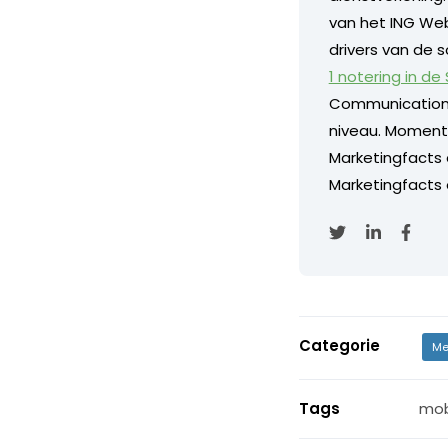
van het ING Web
drivers van de s
1 notering in de
Communication
niveau. Momentee
Marketingfacts
Marketingfacts o
Categorie
Me
Tags
mob