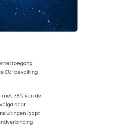
ternettoegang
de EU-bevolking
en met 78% van de
volgd door
luitingen loopt
andverbinding