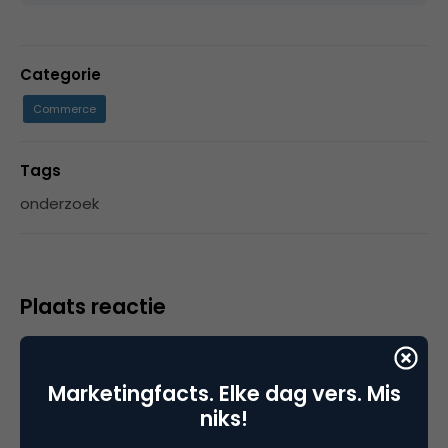
Categorie
Commerce
Tags
onderzoek
Plaats reactie
Je moet
ingelogd zijn op
om een reactie te
plaatsen.
Marketingfacts. Elke dag vers. Mis
niks!