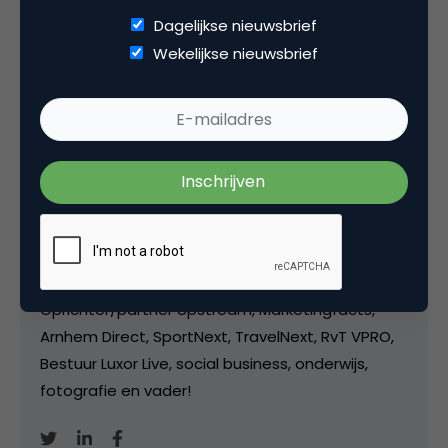
Dagelijkse nieuwsbrief
Wekelijkse nieuwsbrief
Deel dit artikel
Kopieer link
Marco Derksen
Partner bij
Upstream
Oprichter/partner Upstream, Marketingfacts,
Arnhem Direct, SportNext, TravelNext, RvT VPRO,
Bestuur Luxor Live, social business, onderwijs,
fotografie en vader!