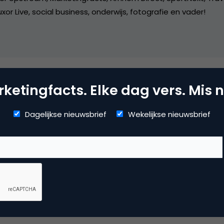
xor Live, social business, onderwijs, fotografie en vader!
ketingfacts. Elke dag vers. Mis n
mmerce
Dagelijkse nieuwsbrief
Wekelijkse nieuwsbrief
erzoek
 reactie te plaatsen.