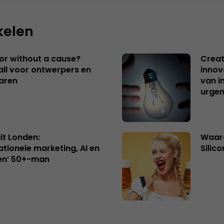
kelen
 or without a cause?
Creat
ll voor ontwerpers en
innov
aren
van i
urgen
uit Londen:
Waaro
ationele marketing, AI en
Silico
en’ 50+-man