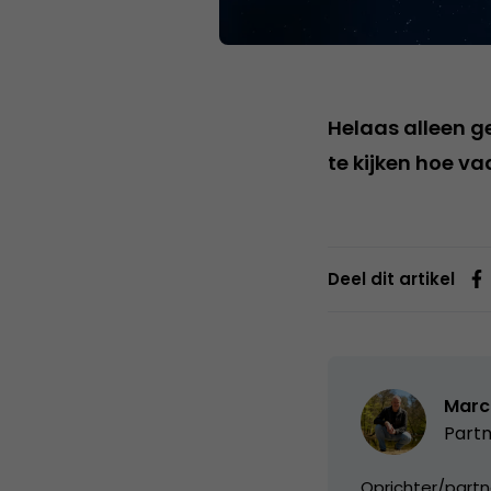
Helaas alleen g
te kijken hoe v
Deel dit artikel
Marc
Partn
Oprichter/partn