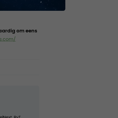
 aardig om eens
cs.com/
elNext, RvT