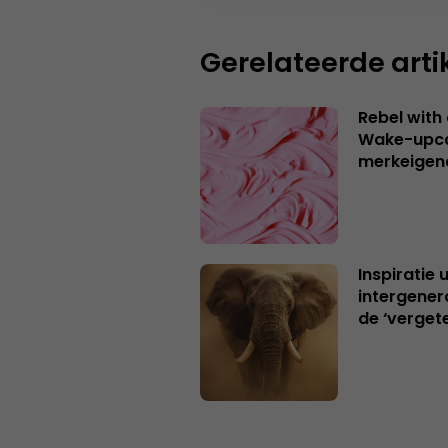
Gerelateerde arti
Rebel with
Wake-upca
merkeigen
Inspiratie 
intergener
de ‘verget