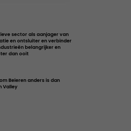
ieve sector als aanjager van
atie en ontsluiter en verbinder
ndustrieën belangrijker en
ter dan ooit
m Beieren anders is dan
n Valley