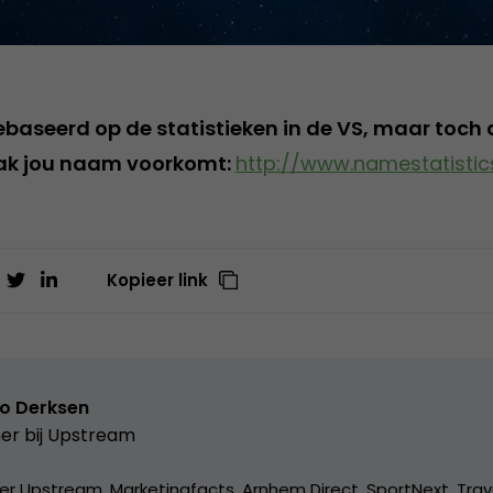
ebaseerd op de statistieken in de VS, maar toch
aak jou naam voorkomt:
http://www.namestatisti
Kopieer link
o Derksen
er bij
Upstream
er Upstream, Marketingfacts, Arnhem Direct, SportNext, Trav