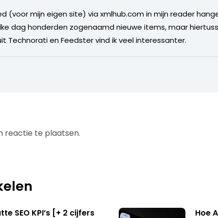
eed (voor mijn eigen site) via xmlhub.com in mijn reader han
r. Elke dag honderden zogenaamd nieuwe items, maar hiertuss
t Technorati en Feedster vind ik veel interessanter.
 reactie te plaatsen.
kelen
te SEO KPI’s [+ 2 cijfers
Hoe A