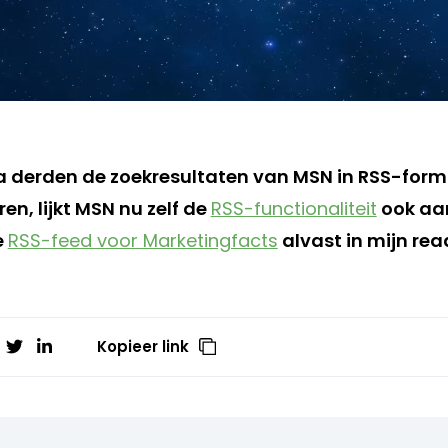
a derden de zoekresultaten van MSN in RSS-for
n, lijkt MSN nu zelf de
RSS-functionaliteit
ook aan
e
RSS-feed voor Marketingfacts
alvast in mijn re
Kopieer link