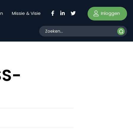
Inloggen
en
Missie & Visie
SS-