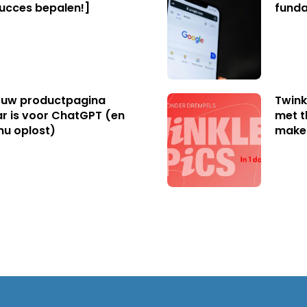
succes bepalen!]
funda
uw productpagina
Twink
r is voor ChatGPT (en
met t
nu oplost)
make