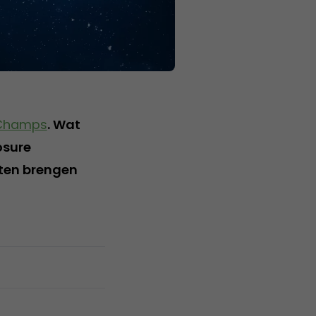
 Champs
. Wat
osure
ten brengen