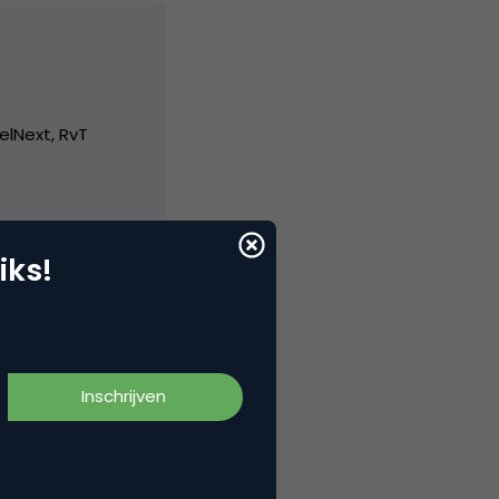
elNext, RvT
iks!