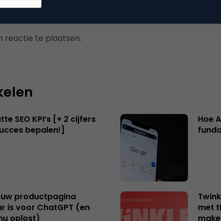
 reactie te plaatsen.
kelen
te SEO KPI’s [+ 2 cijfers
Hoe A
succes bepalen!]
funda
uw productpagina
Twink
r is voor ChatGPT (en
met t
nu oplost)
make