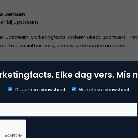
o Derksen
er bij
Upstream
er Upstream, Marketingfacts, Arnhem Direct, SportNext, Trav
xor Live, social business, onderwijs, fotografie en vader!
ketingfacts. Elke dag vers. Mis n
Dagelijkse nieuwsbrief
Wekelijkse nieuwsbrief
arch & Conversie
kmachine marketing