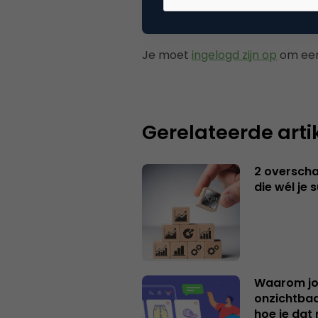
Plaats reactie
Je moet
ingelogd zijn op
om een
Gerelateerde arti
2 overschat
die wél je 
Waarom jo
onzichtbaa
hoe je dat 