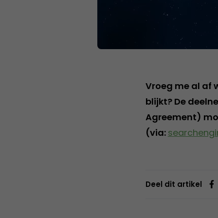
Vroeg me al af 
blijkt? De deel
Agreement) moe
(via:
searcheng
Deel dit artikel