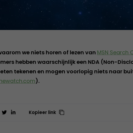
waarom we niets horen of lezen van
MSN Search
nemers hebben waarschijnlijk een NDA (Non-Discl
ten tekenen en mogen voorlopig niets naar bui
inewatch.com
).
Kopieer link