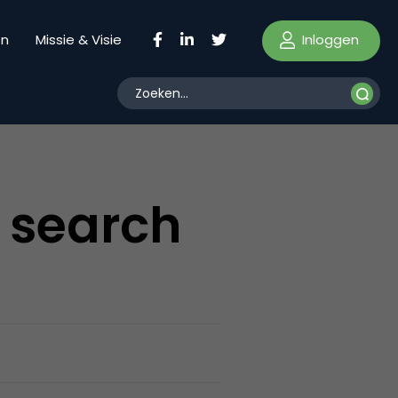
Inloggen
en
Missie & Visie
 search