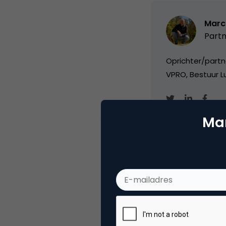
Marc
Partn
Oprichter/partn
VPRO, Bestuur Lu
Mar
Categorie
Se
Tags
zoe