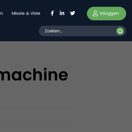
Inloggen
en
Missie & Visie
kmachine