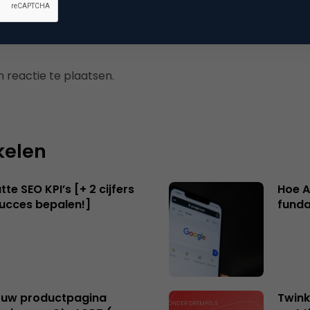
 reactie te plaatsen.
kelen
te SEO KPI’s [+ 2 cijfers
Hoe A
succes bepalen!]
funda
uw productpagina
Twink