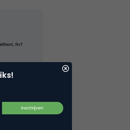
elNext, RvT
iks!