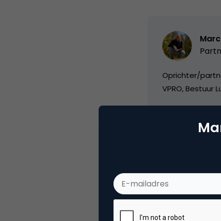
Marc
Partn
Oprichter/partn
VPRO, Bestuur Lu
Mar
Categorie
Se
Tags
blo