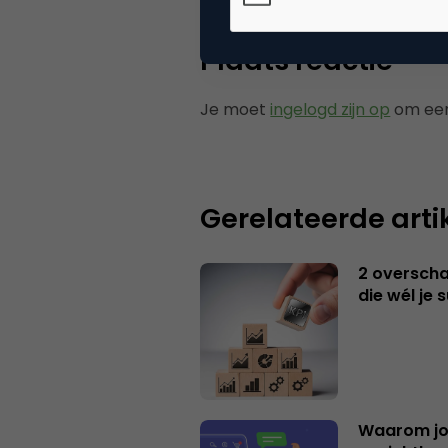
Plaats reactie
Je moet
ingelogd zijn op
om een
Gerelateerde arti
2 overschat
die wél je 
Waarom jo