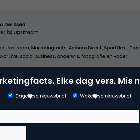
o Derksen
er bij
Upstream
er Upstream, Marketingfacts, Arnhem Direct, SportNext, Trav
xor Live, social business, onderwijs, fotografie en vader!
ketingfacts. Elke dag vers. Mis n
Dagelijkse nieuwsbrief
Wekelijkse nieuwsbrief
arch & Conversie
ggen
,
zoekmachine marketing