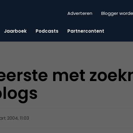
Adverteren
Blogger word
Jaarboek
Podcasts
Partnercontent
eerste met zoe
blogs
rt 2004, 11:03