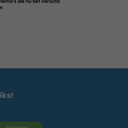
hema’s die nú het verschil
n
iks!