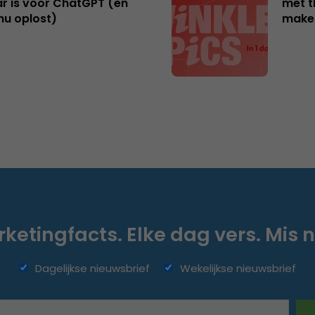
r is voor ChatGPT (en
met t
nu oplost)
make
ketingfacts. Elke dag vers. Mis n
Dagelijkse nieuwsbrief
Wekelijkse nieuwsbrief