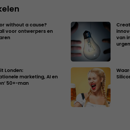
kelen
 or without a cause?
Creat
ll voor ontwerpers en
innov
aren
van i
urgen
uit Londen:
Waaro
ationele marketing, AI en
Silico
en’ 50+-man