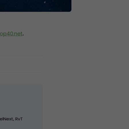
op40.net
.
elNext, RvT