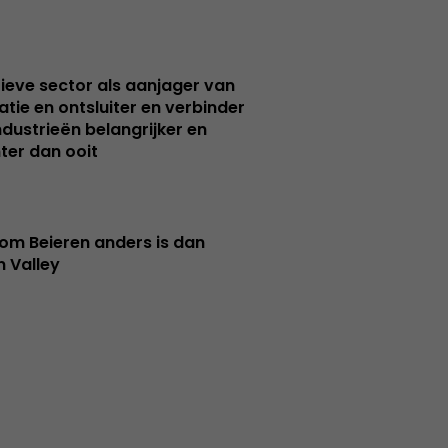
ieve sector als aanjager van
atie en ontsluiter en verbinder
ndustrieën belangrijker en
ter dan ooit
m Beieren anders is dan
n Valley