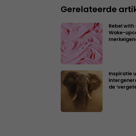
Gerelateerde arti
Rebel with
Wake-upca
merkeigen
Inspiratie 
intergener
de ‘verget