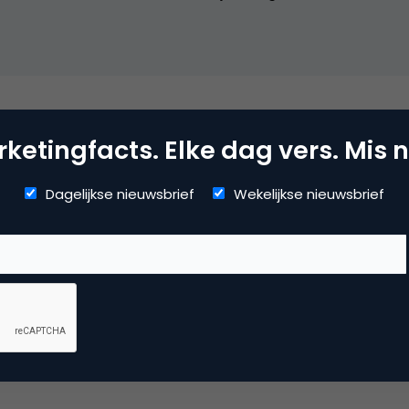
mmerce
ketingfacts. Elke dag vers. Mis n
Dagelijkse nieuwsbrief
Wekelijkse nieuwsbrief
uws
 reactie te plaatsen.