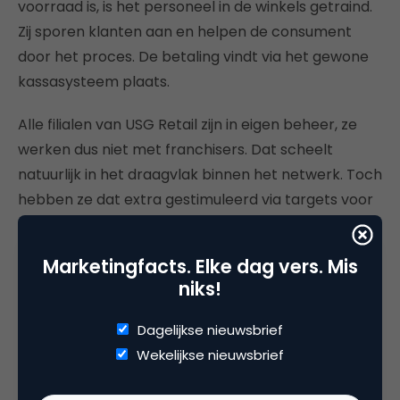
voorraad is, is het personeel in de winkels getraind.
Zij sporen klanten aan en helpen de consument
door het proces. De betaling vindt via het gewone
kassasysteem plaats.
Alle filialen van USG Retail zijn in eigen beheer, ze
werken dus niet met franchisers. Dat scheelt
natuurlijk in het draagvlak binnen het netwerk. Toch
hebben ze dat extra gestimuleerd via targets voor
de filialen, bonussen voor de sales en een
vergoeding voor het verwerken van een order.
Marketingfacts. Elke dag vers. Mis
niks!
Resultaten
Dagelijkse nieuwsbrief
De omzet van de webshop is hoger dan de omzet
Wekelijkse nieuwsbrief
van het beste filiaal. Maar de omzet van de
schermen in de filialen is nog hoger. Exacte cijfers