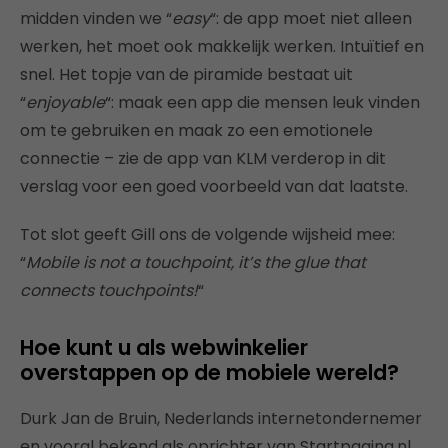
midden vinden we “
easy
“: de app moet niet alleen
werken, het moet ook makkelijk werken. Intuïtief en
snel. Het topje van de piramide bestaat uit
“
enjoyable
“: maak een app die mensen leuk vinden
om te gebruiken en maak zo een emotionele
connectie – zie de app van KLM verderop in dit
verslag voor een goed voorbeeld van dat laatste.
Tot slot geeft Gill ons de volgende wijsheid mee:
“
Mobile is not a touchpoint, it’s the glue that
connects touchpoints!
“
Hoe kunt u als webwinkelier
overstappen op de mobiele wereld?
Durk Jan de Bruin, Nederlands internetondernemer
en vooral bekend als oprichter van Startpagina.nl,