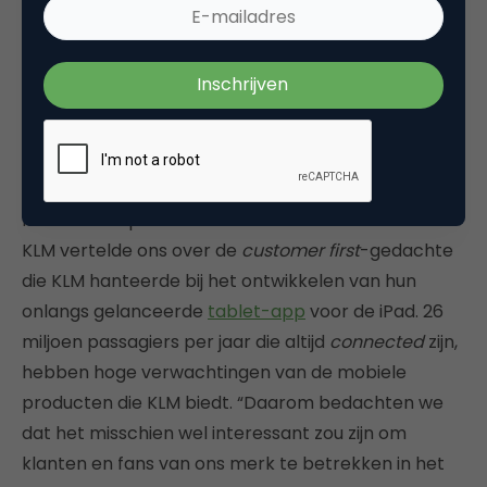
werden uiteraard niet gegeven.
De (lange) weg naar mobile maturity:
de klant wijst de weg
“Het actief betrekken van klanten bij het
ontwikkelen van nieuwe apps leidt tot tevredener
klanten en optimale resultaten.” Lizet Menke van
KLM vertelde ons over de
customer first
-gedachte
die KLM hanteerde bij het ontwikkelen van hun
onlangs gelanceerde
tablet-app
voor de iPad. 26
miljoen passagiers per jaar die altijd
connected
zijn,
hebben hoge verwachtingen van de mobiele
producten die KLM biedt. “Daarom bedachten we
dat het misschien wel interessant zou zijn om
klanten en fans van ons merk te betrekken in het