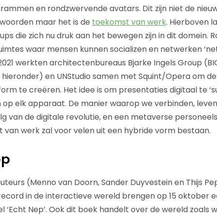
grammen en rondzwervende avatars. Dit zijn niet de nieu
mwoorden maar het is de
toekomst van werk
. Hierboven l
-ups die zich nu druk aan het bewegen zijn in dit domein.
ruimtes waar mensen kunnen socializen en netwerken ‘net 
 2021 werkten architectenbureaus Bjarke Ingels Group (BIG
a hieronder) en UNStudio samen met Squint/Opera om de 
rm te creëren. Het idee is om presentaties digitaal te 
n op elk apparaat. De manier waarop we verbinden, leve
lg van de digitale revolutie, en een metaverse personeels
van werk zal voor velen uit een hybride vorm bestaan.
ep
uteurs (Menno van Doorn, Sander Duyvestein en Thijs Pe
ecord in de interactieve wereld brengen op 15 oktober 
el ‘Echt Nep’. Ook dit boek handelt over de wereld zoals we