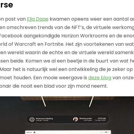
rse
en post van
Elja Daae
kwamen opeens weer een aantal ac
en omschreven trends van de NFT’s, de virtuele werkomg
 Facebook aangekondigde Horizon Workrooms en de en
ld of Warcraft en Fortnite. Het zijn voortekenen van wat
 Een wereld waarin de echte en de virtuele wereld same
ussen beide. Komen we al een beetje in de buurt van wat h
 Maar het is natuurlijk wel een ontwikkeling die je zeker o
n moet houden. Een mooie weergave is
deze blog
van onze 
onair die nooit een blad voor zijn mond neemt.