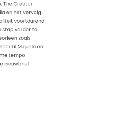
s, The Creator
ia en het vervolg
aliteit voortdurend
n stap verder te
orieën zoals
cer Lil Miquela en
norme tempo
de nieuwbrief