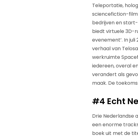
Teleportatie, holo
sciencefiction-fil
bedrijven en start
biedt virtuele 3D-
evenement’. In juli
verhaal van Telos
werkruimte Spacefo
iedereen, overal e
verandert als gevo
maak. De toekomst 
#4 Echt N
Drie Nederlandse a
een enorme trackr
boek uit met de tit