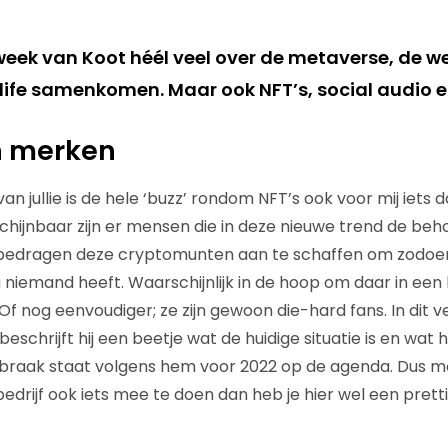
 week van Koot héél veel over de metaverse, de w
l-life samenkomen. Maar ook NFT’s, social audio 
n merken
an jullie is de hele ‘buzz’ rondom NFT’s ook voor mij iets d
chijnbaar zijn er mensen die in deze nieuwe trend de b
e bedragen deze cryptomunten aan te schaffen om zodoen
niemand heeft. Waarschijnlijk in de hoop om daar in een l
f nog eenvoudiger; ze zijn gewoon die-hard fans. In dit v
beschrijft hij een beetje wat de huidige situatie is en wat 
braak staat volgens hem voor 2022 op de agenda. Dus m
edrijf ook iets mee te doen dan heb je hier wel een pretti