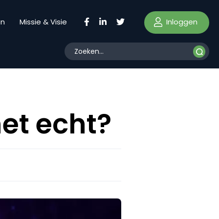
Inloggen
en
Missie & Visie
net echt?