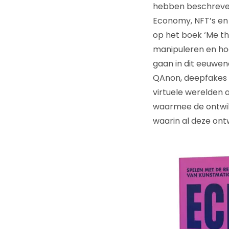
hebben beschreven.
Economy, NFT’s en 
op het boek ‘Me th
manipuleren en hoe
gaan in dit eeuwe
QAnon, deepfakes e
virtuele werelden a
waarmee de ontwi
waarin al deze on