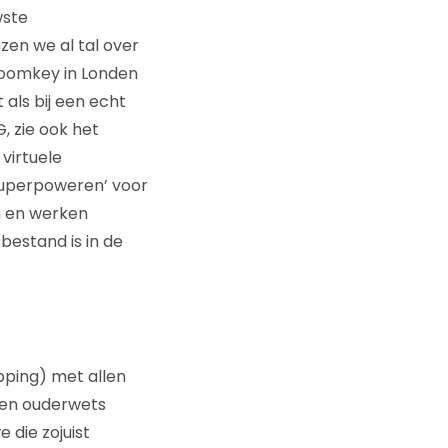
wste
azen we al tal over
 Roomkey in Londen
als bij een echt
, zie ook het
virtuele
‘superpoweren’ voor
n en werken
bestand is in de
pping) met allen
een ouderwets
 die zojuist