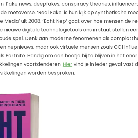
 Fake news, deepfakes, conspiracy theories, influencer
de metaverse. ‘Real Fake’ is hun kijk op synthetische med
e Media’ uit 2008. ‘Echt Nep’ gaat over hoe mensen de re
 nieuwe digitale technologietools ons in staat stellen ee
noude spel. Denk aan moderne fenomenen als complotthe
n nepnieuws, maar ook virtuele mensen zoals CGI Influen
ls Fortnite. Handig om een beetje bij te blijven in het e
kkelingen voortdenderen.
Hier
vind je in ieder geval vast 
twikkelingen worden besproken.