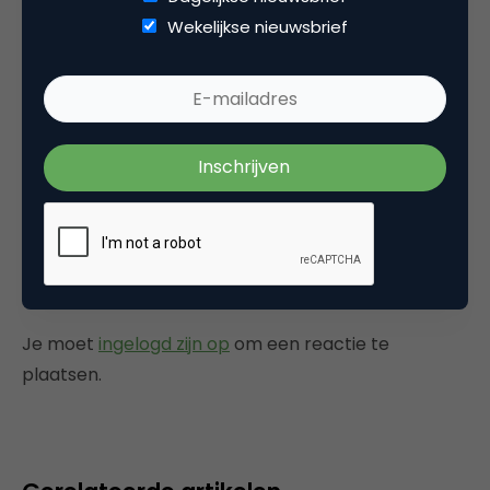
Wekelijkse nieuwsbrief
Peter
Mwhoa, ik denk dat Denemarken eerder de
plaats van de VS zou innemen.
23 februari 2006 om 21:30
Plaats reactie
Je moet
ingelogd zijn op
om een reactie te
plaatsen.