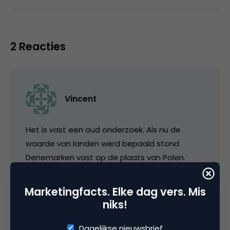
2 Reacties
Vincent
Het is vast een oud onderzoek. Als nu de
waarde van landen werd bepaald stond
Denemarken vast op de plaats van Polen.
23 februari 2006 om 21:10
Marketingfacts. Elke dag vers. Mis
niks!
Dagelijkse nieuwsbrief