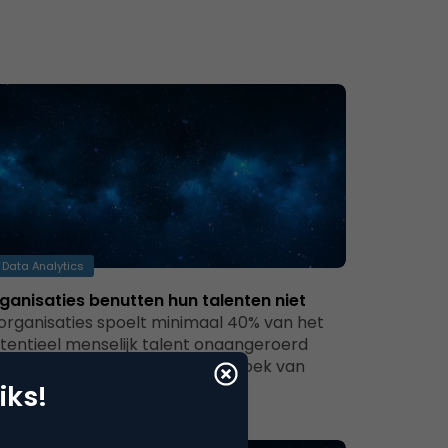
Data Analytics
ganisaties benutten hun talenten niet
 organisaties spoelt minimaal 40% van het
tentieel menselijk talent onaangeroerd
or het putje. Dit blijkt uit onderzoek van
timaal…
iks!