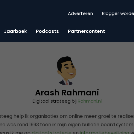
Adverteren
Blogger word
Jaarboek
Podcasts
Partnercontent
Arash Rahmani
Digitaal strateeg bij
Rahmani.nl
rateeg help ik organisaties om online meer groei te realise
ne was rond 1993 toen ik mijn eigen bulletin board system
ocus ik me op
digitaal strategie
en
informatiebeveiliging
v