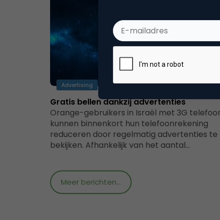
Advertising
Gratis bellen dankzij advertenties
Orange-gebruikers in Israël met 3G telefoo
kunnen binnenkort hun telefoonrekening
reduceren door regelmatig advertenties te
bekijken. Afhankelijk van het aantal…
Meer berichten...