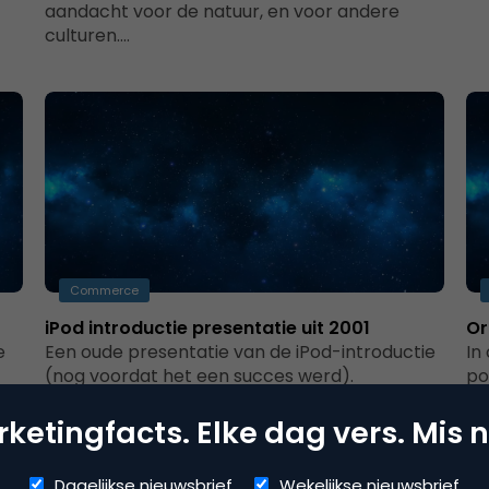
aandacht voor de natuur, en voor andere
culturen.…
Commerce
iPod introductie presentatie uit 2001
Or
e
Een oude presentatie van de iPod-introductie
In
(nog voordat het een succes werd).
po
do
Op
ketingfacts. Elke dag vers. Mis n
Dagelijkse nieuwsbrief
Wekelijkse nieuwsbrief