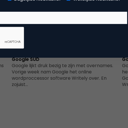
Data Analytics
Google SUD
Go
ns
Google lijkt druk bezig te zijn met overnames.
Go
Vorige week nam Google het online
he
wordproccessor software Writely over. En
Go
zojuist…
Wr