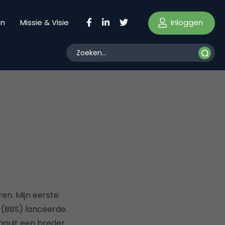
Inloggen
en
Missie & Visie
ren. Mijn eerste
 (BBS) lanceerde.
anuit een breder