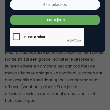
marktomstandigheden én kan inschatten hoeveel
kapers er op de kust liggen (zeker in deze krappe
arbeidsmarkt heb je daar vaak mee te maken).
Misschien zet je als werkgever laag in omdat je
denkt dat je zo uitkomt op het salaris dat je eigenlijk
wilt betalen. Of je doet simpelweg een aanbod dat
niet voldoet aan de eisen van de huidige markt.
Maar als de bewuste kandidaat elders in een derde
ronde zit, zal een goede recruiter je uitstekend
kunnen adviseren omtrent het aanbod met de
meeste kans van slagen. Zo voorkom je samen dat
een geschikte kandidaat op het laatste moment
afhaakt (want dat gebeurt!) en je het
arbeidsintensieve recruitmentproces voor niets
hebt doorlopen.