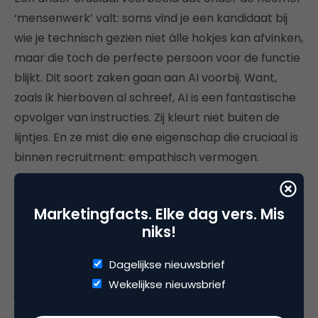
‘mensenwerk’ valt: soms vind je een kandidaat bij
wie je technisch gezien niet álle hokjes kan afvinken,
maar die toch de perfecte persoon voor de functie
blijkt. Dit soort zaken gaan aan AI voorbij. Want,
zoals ik hierboven al schreef, AI is een fantastische
opvolger van instructies. Zij kleurt niet buiten de
lijntjes. En ze mist die ene eigenschap die cruciaal is
binnen recruitment: empathisch vermogen.
Dit laatste is ook belangrijk in de
onderhandelingsfase. Heb je als werkgever na
Marketingfacts. Elke dag vers. Mis
niks!
meerdere tijdrovende sollicitatierondes eindelijk de
perfecte kandidaat gevonden, dan kan je het
Dagelijkse nieuwsbrief
aanbod dat je wilt doen eerst even voorleggen aan
Wekelijkse nieuwsbrief
je recruiter. Deze kent de precieze verwachtingen
van de kandidaat en de huidige