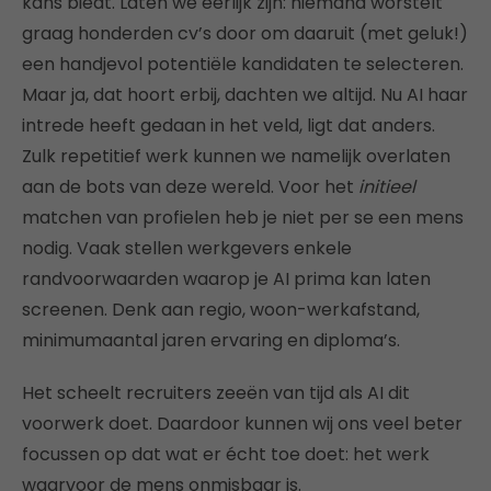
kans biedt. Laten we eerlijk zijn: niemand worstelt
graag honderden cv’s door om daaruit (met geluk!)
een handjevol potentiële kandidaten te selecteren.
Maar ja, dat hoort erbij, dachten we altijd. Nu AI haar
intrede heeft gedaan in het veld, ligt dat anders.
Zulk repetitief werk kunnen we namelijk overlaten
aan de bots van deze wereld. Voor het
initieel
matchen van profielen heb je niet per se een mens
nodig. Vaak stellen werkgevers enkele
randvoorwaarden waarop je AI prima kan laten
screenen. Denk aan regio, woon-werkafstand,
minimumaantal jaren ervaring en diploma’s.
Het scheelt recruiters zeeën van tijd als AI dit
voorwerk doet. Daardoor kunnen wij ons veel beter
focussen op dat wat er écht toe doet: het werk
waarvoor de mens onmisbaar is.