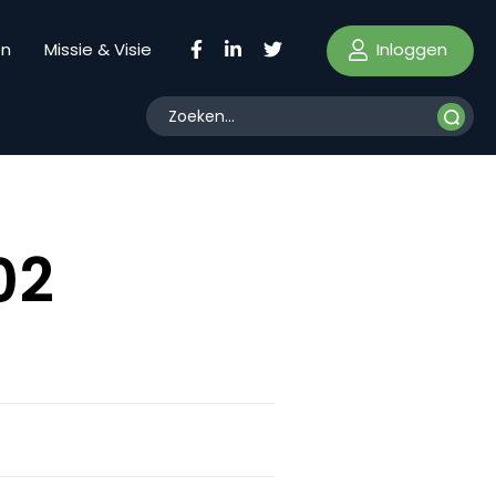
Inloggen
en
Missie & Visie
02