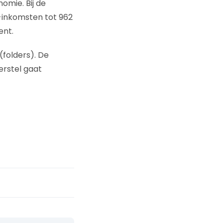
omie. Bij de
e-inkomsten tot 962
ent.
folders). De
erstel gaat