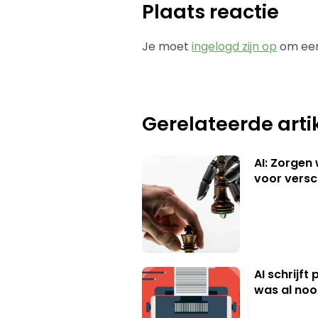
Plaats reactie
Je moet
ingelogd zijn op
om een
Gerelateerde arti
AI: Zorgen
voor versc
AI schrijft
was al nooi