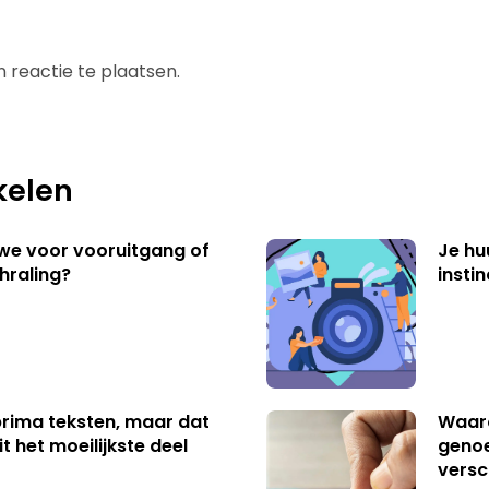
 reactie te plaatsen.
kelen
 we voor vooruitgang of
Je hu
hraling?
insti
 prima teksten, maar dat
Waaro
t het moeilijkste deel
genoe
versc