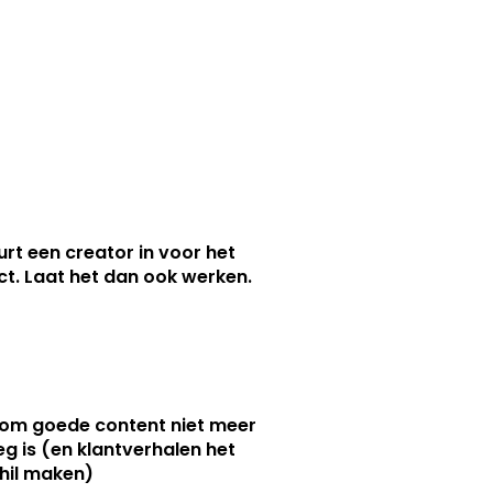
urt een creator in voor het
nct. Laat het dan ook werken.
m goede content niet meer
g is (en klantverhalen het
hil maken)