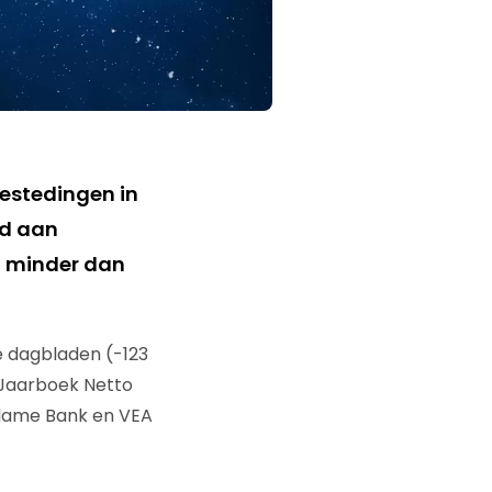
estedingen in
ed aan
t) minder dan
e dagbladen (-123
et Jaarboek Netto
clame Bank en VEA