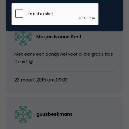
20 maart 2015 om 18:35
Marjan Ivonne Smit
Niet eens een dankjewel voor al die gratis tips
Guus? 😉
23 maart 2015 om 09:03
guusbeekmans