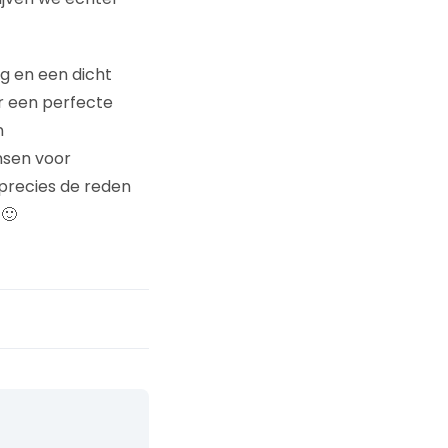
g en een dicht
r een perfecte
n
nsen voor
precies de reden
 🙂