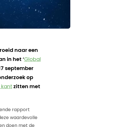
roeid naar een
n in het ‘
Global
17 september
onderzoek op
 kant
zitten met
kende rapport
 deze waardevolle
ten doen met de