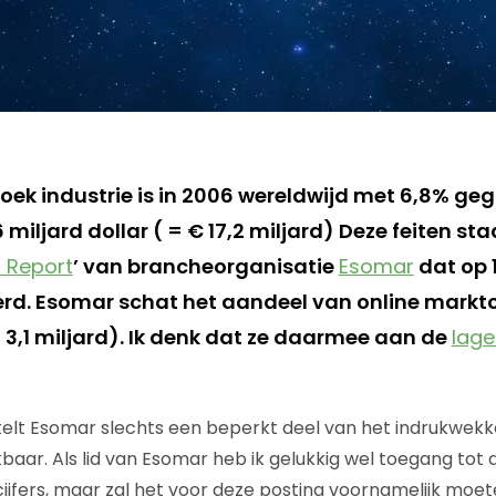
ek industrie is in 2006 wereldwijd met 6,8% geg
miljard dollar ( = € 17,2 miljard) Deze feiten staa
 Report
’ van brancheorganisatie
Esomar
dat op 
rd. Esomar schat het aandeel van online markt
 3,1 miljard). Ik denk dat ze daarmee aan de
lage
lt Esomar slechts een beperkt deel van het indrukwek
kbaar. Als lid van Esomar heb ik gelukkig wel toegang tot
jfers, maar zal het voor deze posting voornamelijk moe