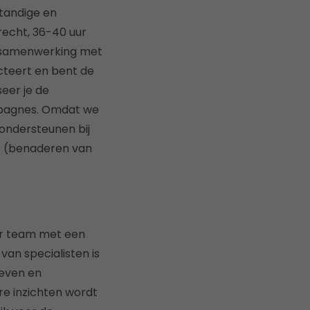
standige en
trecht, 36-40 uur
in samenwerking met
cteert en bent de
eer je de
mpagnes. Omdat we
 ondersteunen bij
p (benaderen van
air team met een
van specialisten is
ieven en
re inzichten wordt