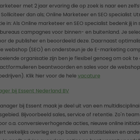
marketeer met 2 jaar ervaring die op zoek is naar een zelf
? Solliciteer dan als; Online Marketeer en SEO specialist U
ie in: Als Online marketeer en SEO specialist bedenk jij 
bureaus campagnes voor binnen- en buitenland. Je sele
r de publisher en beoordeeld deze. Daarnaast optimalis
de webshop (SEO) en ondersteun je de E-marketing ca
oeiende organisatie zijn ben je flexibel genoeg om ook te
ntactformulieren beantwoorden en sales voor de websho
rijven). Klik hier voor de hele
vacature
er bij Essent Nederland BV
nager bij Essent maak je deel uit van een multidisciplin
bied. Bijvoorbeeld sales, service of retentie. Zo'n team 
or o.a. conversieverhogende acties, nieuwe online initiat
t wekelijks overleg en op basis van statistieken en ande