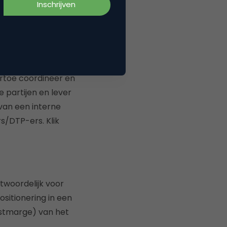
er en continue
isatie. Je bepaalt
eert. Je bent goed
rkzaamheden. Je
 bent
iertoe coordineer en
 partijen en lever
n van een interne
s/DTP-ers. Klik
twoordelijk voor
sitionering in een
nstmarge) van het