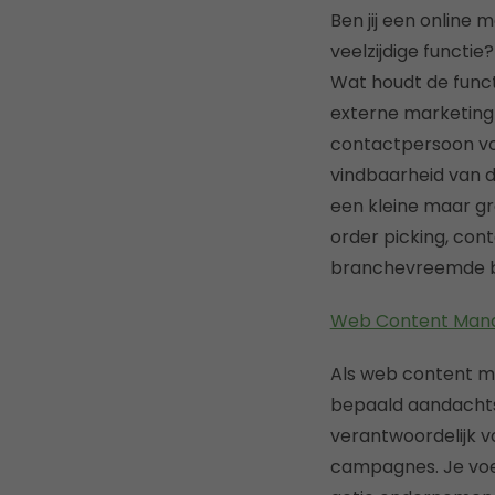
Ben jij een online 
veelzijdige functie
Wat houdt de funct
externe marketing
contactpersoon voo
vindbaarheid van 
een kleine maar gr
order picking, co
branchevreemde bed
Web Content Manag
Als web content ma
bepaald aandachtsge
verantwoordelijk vo
campagnes. Je voer