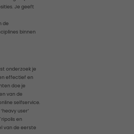
ties. Je geeft
n de
ciplines binnen
ist onderzoek je
en effectief en
nten doe je
gen van de
nline selfservice.
 ‘heavy user’
ripolis en
l van de eerste