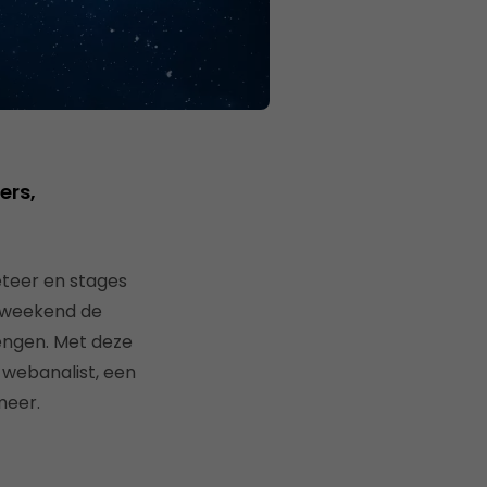
ers,
teer en stages
k weekend de
engen. Met deze
 webanalist, een
meer.