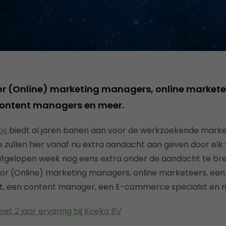
or (Online) marketing managers, online markete
content managers en meer.
obs
biedt al jaren banen aan voor de werkzoekende marke
 zullen hier vanaf nu extra aandacht aan geven door el
afgelopen week nog eens extra onder de aandacht te br
or (Online) marketing managers, online marketeers, een
ist, een content manager, een E-commerce specialst en 
et 2 jaar ervaring bij Koeka BV