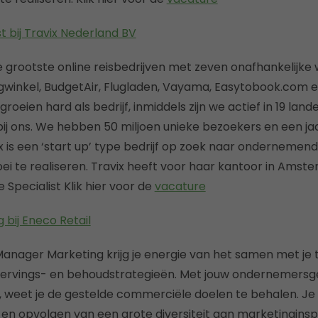
t bij Travix Nederland BV
e grootste online reisbedrijven met zeven onafhankelijke 
gwinkel, BudgetAir, Flugladen, Vayama, Easytobook.com 
oeien hard als bedrijf, inmiddels zijn we actief in 19 lan
ij ons. We hebben 50 miljoen unieke bezoekers en een jaa
vix is een ‘start up’ type bedrijf op zoek naar onderneme
ei te realiseren. Travix heeft voor haar kantoor in Ams
 Specialist Klik hier voor de
vacature
bij Eneco Retail
anager Marketing krijg je energie van het samen met je
wervings- en behoudstrategieën. Met jouw ondernemersg
 weet je de gestelde commerciële doelen te behalen. Je
n en opvolgen van een grote diversiteit aan marketingins