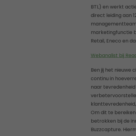
BTL) en werkt acti
direct leiding aan
managementteam. N
marketingfunctie b
Retail, Eneco en d
Webanalist bij Rea
Ben jij het nieuwe
continu in hoeverr
naar tevredenheid 
verbetervoorstelle
klanttevredenheid, 
Om dit te bereiken
betrokken bij de i
Buzzcapture. Hierm