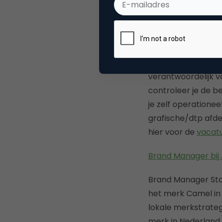
uitvaarten.
De func
verbetering van de
de interactieve on
op de hoogte van (
verricht verder a
verantwoordelijk vo
controleer je de be
je zelf operationee
grafische/dtp afde
hier voor de
vacat
Brand Manager bij
Brand Manager Stan
het merk Camel in 
lokale merkstrateg
merk in Nederland t