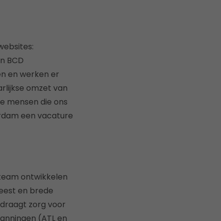
websites:
en BCD
den en werken er
rlijkse omzet van
nde mensen die ons
terdam een vacature
 team ontwikkelen
eest en brede
 draagt zorg voor
panningen (ATL en