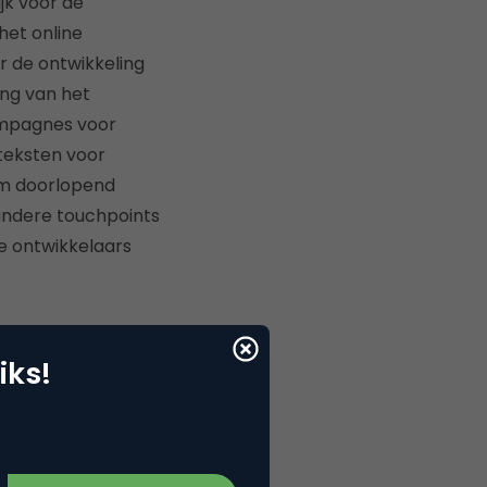
jk voor de
het online
r de ontwikkeling
ing van het
campagnes voor
 teksten voor
rom doorlopend
 andere touchpoints
e ontwikkelaars
iks!
grip in Rotterdam
itatief
m, Lansingerland,
rs ruim 1000