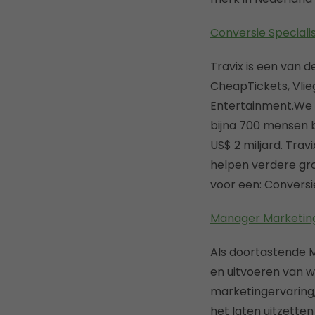
Conversie Specialis
Travix is een van d
CheapTickets, Vlie
Entertainment.We gr
bijna 700 mensen b
US$ 2 miljard. Tra
helpen verdere gro
voor een: Conversie
Manager Marketing 
Als doortastende M
en uitvoeren van 
marketingervaring,
het laten uitzette