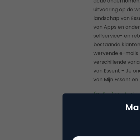
actie ondernomen. 
uitvoering op de w
landschap van Esse
van Apps en andere
selfservice- en re
bestaande klanten 
wervende e-mails –
verschillende vari
van Essent – Je on
van Mijn Essent en 
(Online) Marketing
Mar
Organisatie Van Der
en omstreken. Zij s
hoogwaardige uitva
Zuidplas en Zoeter