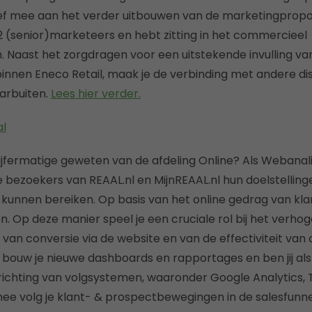
ef mee aan het verder uitbouwen van de marketingproposi
 12 (senior)marketeers en hebt zitting in het commercieel
aast het zorgdragen voor een uitstekende invulling va
innen Eneco Retail, maak je de verbinding met andere dis
aarbuiten.
Lees hier verder.
al
 cijfermatige geweten van de afdeling Online? Als Webanal
e bezoekers van REAAL.nl en MijnREAAL.nl hun doelstelling
kunnen bereiken. Op basis van het online gedrag van kla
n. Op deze manier speel je een cruciale rol bij het verho
van conversie via de website en van de effectiviteit van o
 bouw je nieuwe dashboards en rapportages en ben jij als
nrichting van volgsystemen, waaronder Google Analytics, T
ee volg je klant- & prospectbewegingen in de salesfunne