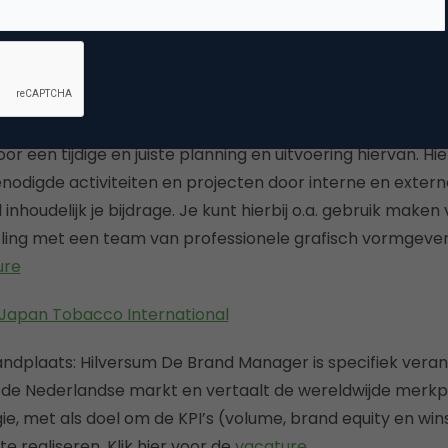
tie:
Je bent verantwoordelijk voor de ontwikkeling, uitvo
 (online) marketingstrategische activiteiten van de organ
line campagnes die je in de relevante kanalen implement
online) marketing trends en benut deze kennis in je we
lle voorkomende werkzaamheden op marketing gebied en
or een tijdige en juiste planning en uitvoering hiervan. H
nodigde activiteiten en projecten door interne en externe
l inhoudelijk je bijdrage. Je kunt hierbij o.a. gebruik make
ling met een team van professionele grafisch vormgever
ure
 Japan Tobacco International
dplaats: Hilversum De Brand Manager is specifiek veran
de Nederlandse markt en vertaalt de wereldwijde merkpo
ie, met als doel om de KPI’s (volume, brand equity en wi
e realiseren. Klik hier voor de
vacature