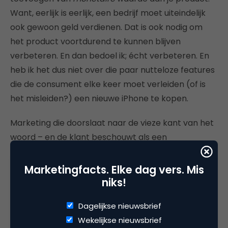
Want, eerlijk is eerlijk, een bedrijf moet uiteindelijk
ook gewoon geld verdienen. Dat is ook nodig om
het product voortdurend te kunnen blijven
verbeteren. En dan bedoel ik; écht verbeteren. En
heb ik het dus niet over die paar nutteloze features
die de consument elke keer moet verleiden (of is
het misleiden?) een nieuwe iPhone te kopen.
Marketing die doorslaat naar de vieze kant van het
woord – en de klant beschouwt als een
wandelende portemonnee – zie je vooral terug bij
bedrijven die te groot zijn geworden. Bedrijven die
Marketingfacts. Elke dag vers. Mis
niet meer gerund worden door mensen met hart
niks!
voor de zaak, maar door carrière-CEO’s,
Dagelijkse nieuwsbrief
investeerders en aandeelhouders met
Wekelijkse nieuwsbrief
kortetermijnbehoeften. Als je jouw merk voor de