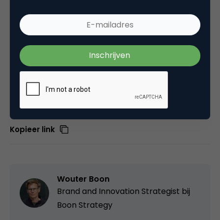
langere termijn wil laten glimmen, dan doe je er
goed aan je marketing altijd te laten beginnen bij
het vervullen van een klantbehoefte. Want een blije
klant is uiteindelijk de meest waardevolle klant.
Deel dit artikel
Kopieer link
Wouter Boon
Brand and Innovation Strategist bij
Boon Strategy