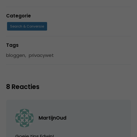
Categorie
Search & Conversie
Tags
bloggen
,
privacywet
8 Reacties
MartijnOud
Goeie tips Edwin!