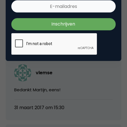
Ik zou het een mooie ontwikkeling vinden als
koude sales vervangen wordt door goeie
(inboud) marketing 🙂
31 maart 2017 om 13:28
vlemse
Bedankt Martijn, eens!
31 maart 2017 om 15:30