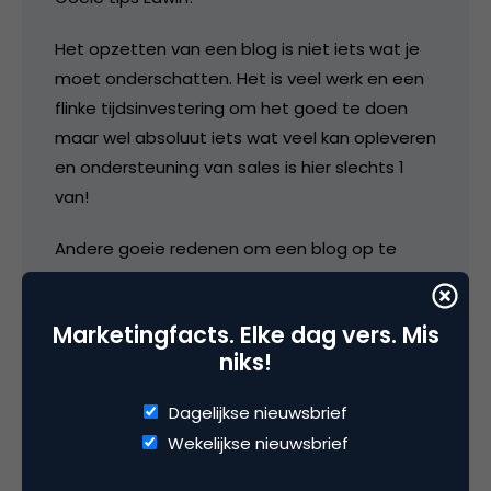
Het opzetten van een blog is niet iets wat je
moet onderschatten. Het is veel werk en een
flinke tijdsinvestering om het goed te doen
maar wel absoluut iets wat veel kan opleveren
en ondersteuning van sales is hier slechts 1
van!
Andere goeie redenen om een blog op te
zetten:
– Je onderscheid je van de concurrentie
Marketingfacts. Elke dag vers. Mis
niks!
– Toont expertise in je vak
Dagelijkse nieuwsbrief
– Terugkerend & lange termijn resultaat voor
Wekelijkse nieuwsbrief
1x werk