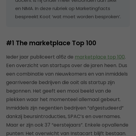
docent is hij onder meer verbonden aan SRM
en NIMA. In deze rubriek op Marketingfacts
bespreekt Koot ‘wat moet worden besproken’.
#1
The marketplace Top 100
Ieder jaar publiceert a16z de
marketplace top 100
.
Een overzicht van startups over de jaren heen. Dus
een combinatie van nieuwkomers en van inmiddels
gearriveerde bedrijven die ooit als startup zijn
begonnen. Het geeft een mooi beeld van de
plekken waar het momenteel allemaal gebeurt.
Inmiddels zijn negentien bedrijven “afgestudeerd”
dankzij beursintroducties, SPAC’s en overnames.
Maar er zijn ook 37 “eerstejaars”. Enkele opvallende
punten: Het overwicht van Instacart blijft bestaan.