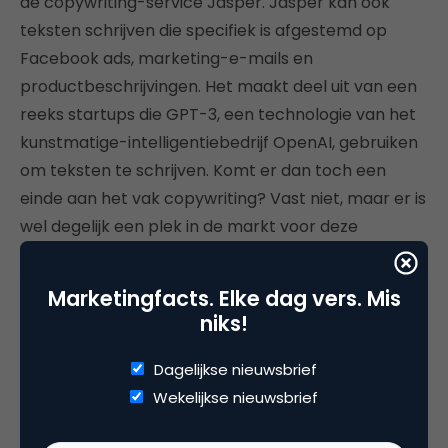
de copywriting-service Jasper. Jasper kan ook
teksten schrijven die specifiek is afgestemd op
Facebook ads, marketing-e-mails en
productbeschrijvingen. Het maakt deel uit van een
reeks startups die GPT-3, een technologie van het
kunstmatige-intelligentiebedrijf OpenAI, gebruiken
om teksten te schrijven. Komt er dan toch een
einde aan het vak copywriting? Vast niet, maar er is
wel degelijk een plek in de markt voor deze
toepassing.
Marketingfacts. Elke dag vers. Mis
#7
Vergaderingen
niks!
“Mensen vergaderen elke dag 250 procent meer
Dagelijkse nieuwsbrief
dan vóór de pandemie”, zegt Mary Czerwinski,
Wekelijkse nieuwsbrief
onderzoeksmanager van de Human Understanding
and Empathy-groep bij Microsoft. “Dat betekent