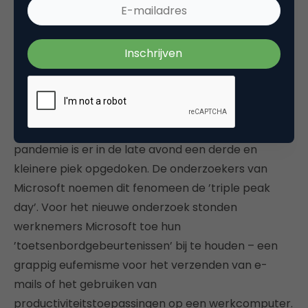
dat al het andere werk naar later wordt
verschoven. Vorige week publiceerde
Microsoft
een onderzoek dat een griezelige weerspiegeling
biedt van het werkzame leven. Traditioneel, zeiden
de onderzoekers, hebben medewerkers twee
productiviteitspieken tijdens hun werkdag: vlak voor
de lunch en net na de lunch. Maar sinds de
pandemie is er in de late avond een derde en
kleinere piek opgedoken. De onderzoekers van
Microsoft noemen dit fenomeen de ’triple peak
day’. Voor het nieuwe onderzoek stonden
werknemers Microsoft toe hun
’toetsenbordgebeurtenissen’ bij te houden – een
grappig eufemisme voor het verzenden van e-
mails of het gebruiken van
productiviteitstoepassingen op een werkcomputer.