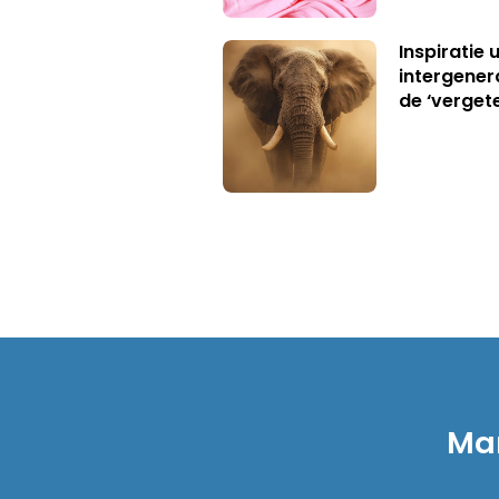
Inspiratie 
intergener
de ‘verget
Mar