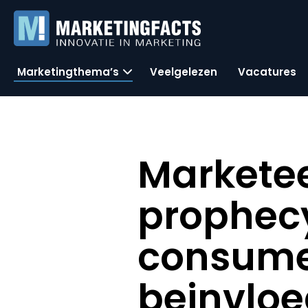
Marketingthema’s
Veelgelezen
Vacatures
Marketee
prophecy
consume
beinvlo