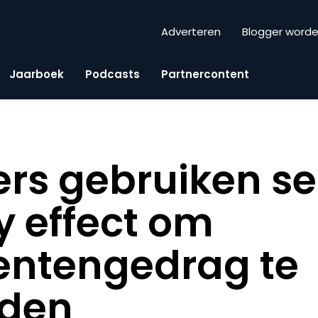
Adverteren
Blogger word
Jaarboek
Podcasts
Partnercontent
rs gebruiken se
 effect om
ntengedrag te
eden