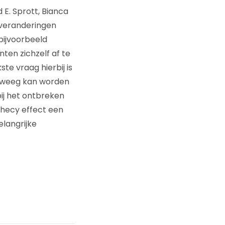
 E. Sprott, Bianca
sveranderingen
bijvoorbeeld
en zichzelf af te
te vraag hierbij is
 teweeg kan worden
bij het ontbreken
phecy effect een
elangrijke