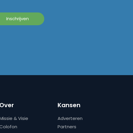
Over
Kansen
Missie & Visie
Adverteren
Colofon
Partners