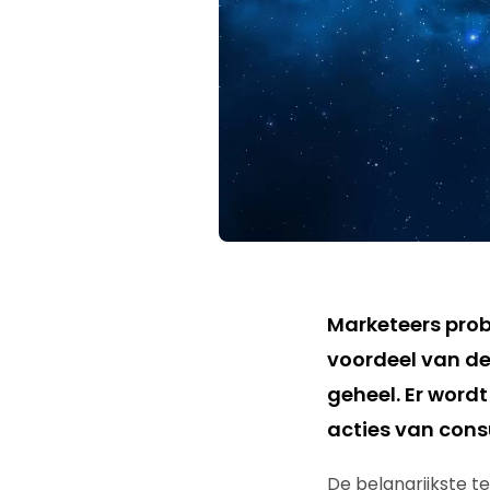
Marketeers prob
voordeel van d
geheel. Er word
acties van con
De belangrijkste t