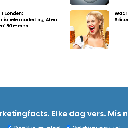
uit Londen:
Waaro
ationele marketing, AI en
Silico
en’ 50+-man
ketingfacts. Elke dag vers. Mis n
Dagelijkse nieuwsbrief
Wekelijkse nieuwsbrief