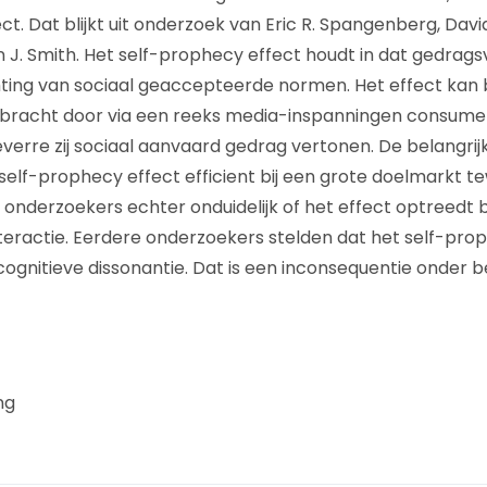
t. Dat blijkt uit onderzoek van Eric R. Spangenberg, David
J. Smith. Het self-prophecy effect houdt in dat gedrag
hting van sociaal geaccepteerde normen. Het effect kan 
racht door via een reeks media-inspanningen consument
verre zij sociaal aanvaard gedrag vertonen. De belangrijks
 self-prophecy effect efficient bij een grote doelmarkt
e onderzoekers echter onduidelijk of het effect optreedt 
nteractie. Eerdere onderzoekers stelden dat het self-pro
 cognitieve dissonantie. Dat is een inconsequentie onder b
ng