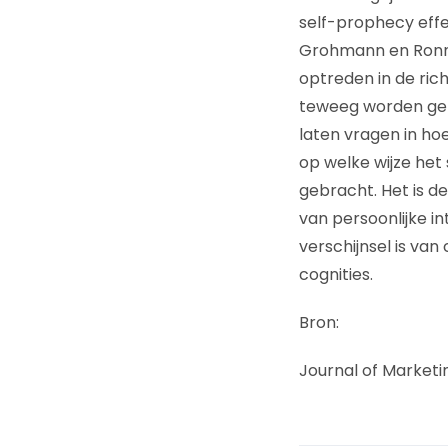
self-prophecy effec
Grohmann en Ronn 
optreden in de ric
teweeg worden geb
laten vragen in hoe
op welke wijze het
gebracht. Het is d
van persoonlijke i
verschijnsel is van
cognities.
Bron:
Journal of Marketi