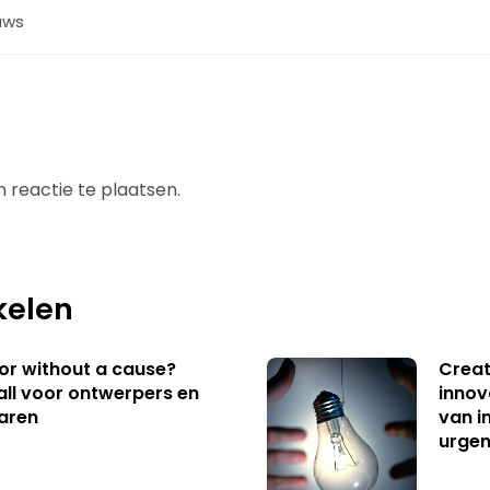
uws
 reactie te plaatsen.
kelen
 or without a cause?
Creat
ll voor ontwerpers en
innov
aren
van i
urgen