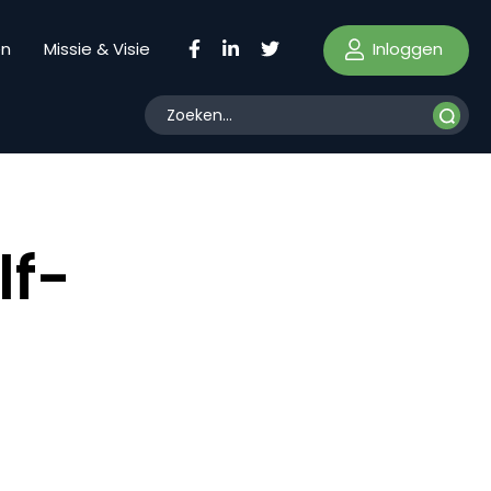
Inloggen
en
Missie & Visie
lf-