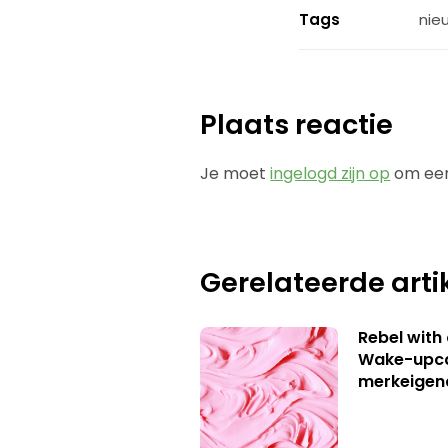
Tags
nie
Plaats reactie
Je moet
ingelogd zijn op
om een
Gerelateerde arti
Rebel with
Wake-upca
merkeigen