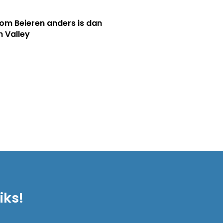
m Beieren anders is dan
n Valley
iks!