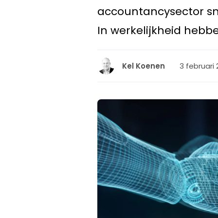
accountancysector sne
In werkelijkheid heb
3 februari 
Kel Koenen