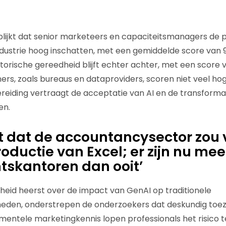
blijkt dat senior marketeers en capaciteitsmanagers de 
dustrie hoog inschatten, met een gemiddelde score van 9
torische gereedheid blijft echter achter, met een score v
ers, zoals bureaus en dataproviders, scoren niet veel hog
eiding vertraagt de acceptatie van AI en de transforma
en.
 dat de accountancysector zou 
oductie van Excel; er zijn nu mee
skantoren dan ooit’
eid heerst over de impact van GenAI op traditionele
eden, onderstrepen de onderzoekers dat deskundig toezi
amentele marketingkennis lopen professionals het risico te