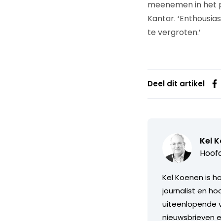
meenemen in het pr
Kantar. ‘Enthousias
te vergroten.’
Deel dit artikel
Kel 
Hoofd
Kel Koenen is h
journalist en h
uiteenlopende v
nieuwsbrieven en