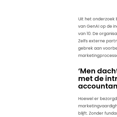
Uit het onderzoek 
van GenAI op de in
van 10. De organisa
Zelfs externe partn
gebrek aan voorber
marketingprocess
‘Men dacht
met de intr
accountant
Hoewel er bezorgdh
marketingvaardigh
blijft. Zonder fund