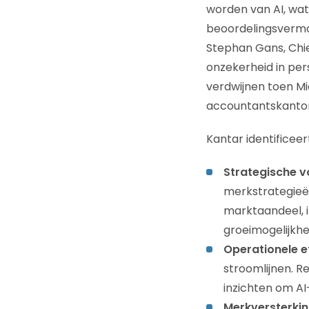
worden van AI, wat 
beoordelingsverm
Stephan Gans, Chief
onzekerheid in per
verdwijnen toen Mi
accountantskantor
Kantar identificee
Strategische v
merkstrategieën
marktaandeel, 
groeimogelijkhe
Operationele ef
stroomlijnen. R
inzichten om A
Merkversterki