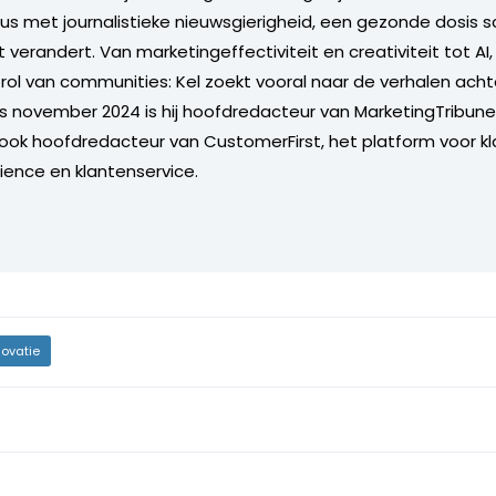
s met journalistieke nieuwsgierigheid, een gezonde dosis s
 verandert. Van marketingeffectiviteit en creativiteit tot AI
 rol van communities: Kel zoekt vooral naar de verhalen acht
s november 2024 is hij hoofdredacteur van MarketingTribune 
j ook hoofdredacteur van CustomerFirst, het platform voor k
ence en klantenservice.
novatie