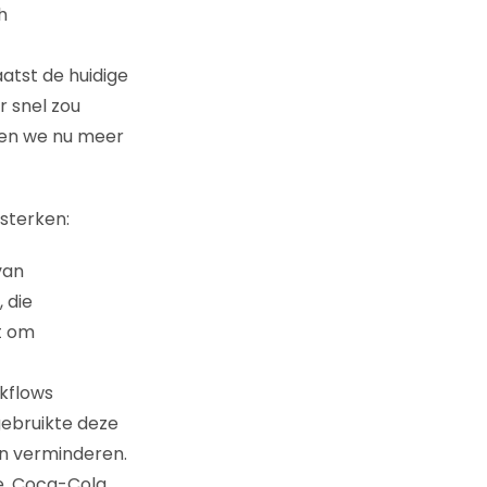
h
atst de huidige
 snel zou
ben we nu meer
sterken:
van
 die
t om
rkflows
gebruikte deze
en verminderen.
ie. Coca-Cola