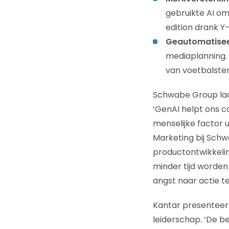
gebruikte AI om
edition drank Y
Geautomatisee
mediaplanning. 
van voetbalste
Schwabe Group laat
‘GenAI helpt ons c
menselijke factor u
Marketing bij Schw
productontwikkeli
minder tijd worden 
angst naar actie t
Kantar presenteert
leiderschap. ‘De b