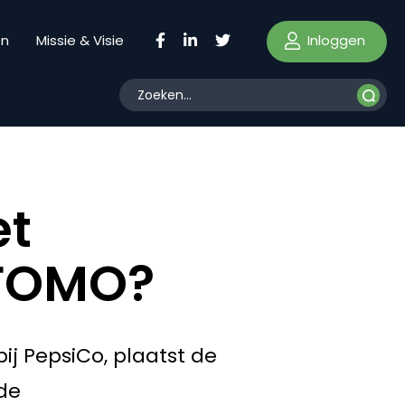
Inloggen
en
Missie & Visie
et
 FOMO?
ij PepsiCo, plaatst de
 de