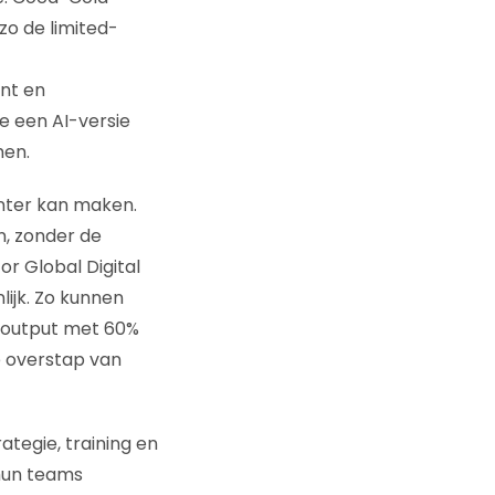
zo de limited-
ent en
e een AI-versie
men.
ënter kan maken.
n, zonder de
or Global Digital
lijk. Zo kunnen
 output met 60%
e overstap van
ategie, training en
 hun teams