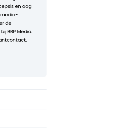
cepsis en oog
, media-
er de
bij BBP Media.
lantcontact,