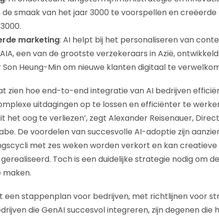
 de smaak van het jaar 3000 te voorspellen en creëerde 
-3000.
rde marketing
: AI helpt bij het personaliseren van cont
AIA, een van de grootste verzekeraars in Azië, ontwikkeld
r Son Heung-Min om nieuwe klanten digitaal te verwelko
 zien hoe end-to-end integratie van AI bedrijven effici
omplexe uitdagingen op te lossen en efficiënter te werke
it het oog te verliezen’, zegt Alexander Reisenauer, Direct
abe. De voordelen van succesvolle AI-adoptie zijn aanzien
ngscycli met zes weken worden verkort en kan creatieve
gerealiseerd. Toch is een duidelijke strategie nodig om d
e maken.
 een stappenplan voor bedrijven, met richtlijnen voor str
edrijven die GenAI succesvol integreren, zijn degenen die