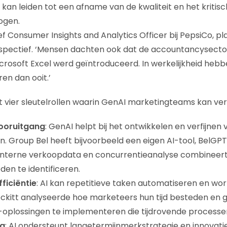
kan leiden tot een afname van de kwaliteit en het kritisc
ogen.
 Consumer Insights and Analytics Officer bij PepsiCo, pla
spectief. ‘Mensen dachten ook dat de accountancysector
crosoft Excel werd geïntroduceerd. In werkelijkheid heb
en dan ooit.’
rt vier sleutelrollen waarin GenAI marketingteams kan ver
ooruitgang
: GenAI helpt bij het ontwikkelen en verfijnen 
. Group Bel heeft bijvoorbeeld een eigen AI-tool, BelGPT,
interne verkoopdata en concurrentieanalyse combineer
den te identificeren.
ficiëntie
: AI kan repetitieve taken automatiseren en wo
eckitt analyseerde hoe marketeers hun tijd besteden en 
I-oplossingen te implementeren die tijdrovende process
ng
: AI ondersteunt langetermijnmerkstrategie en innovat