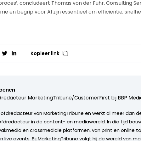
oces’, concludeert Thomas von der Fuhr, Consulting Seni
me en begrip voor AI zijn essentieel om efficiëntie, snelhei
Kopieer link
Koenen
redacteur MarketingTribune/CustomerFirst bij
BBP Medi
oofdredacteur van MarketingTribune en werkt al meer dan der
oofdredacteur in de content- en mediawereld. In die tijd bo
akmedia en crossmediale platformen, van print en online tot
 live events. Bij MarketingTribune volgt hij de wereld van ma