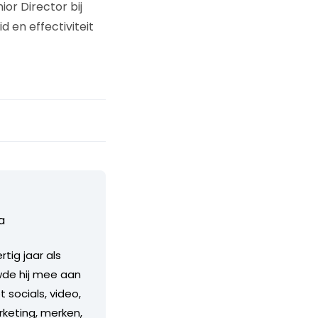
or Director bij
d en effectiviteit
a
tig jaar als
uwde hij mee aan
 socials, video,
rketing, merken,